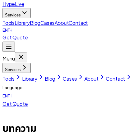
HypeLive
Services
Tools
Library
Blog
Cases
About
Contact
EN
TH
Get Quote
Menu
Services
Tools
Library
Blog
Cases
About
Contact
Language
EN
TH
Get Quote
บทความ