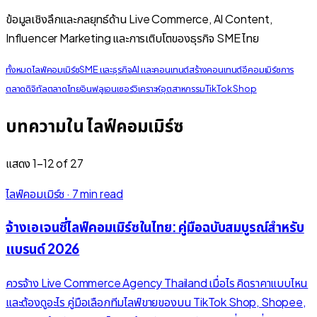
ข้อมูลเชิงลึกและกลยุทธ์ด้าน Live Commerce, AI Content,
Influencer Marketing และการเติบโตของธุรกิจ SME ไทย
ทั้งหมด
ไลฟ์คอมเมิร์ซ
SME และธุรกิจ
AI และคอนเทนต์
สร้างคอนเทนต์
อีคอมเมิร์ซ
การ
ตลาดดิจิทัล
ตลาดไทย
อินฟลูเอนเซอร์
วิเคราะห์อุตสาหกรรม
TikTok Shop
บทความใน ไลฟ์คอมเมิร์ซ
แสดง
1
–
12
of
27
ไลฟ์คอมเมิร์ซ
·
7 min read
จ้างเอเจนซี่ไลฟ์คอมเมิร์ซในไทย: คู่มือฉบับสมบูรณ์สำหรับ
แบรนด์ 2026
ควรจ้าง Live Commerce Agency Thailand เมื่อไร คิดราคาแบบไหน
และต้องดูอะไร คู่มือเลือกทีมไลฟ์ขายของบน TikTok Shop, Shopee,