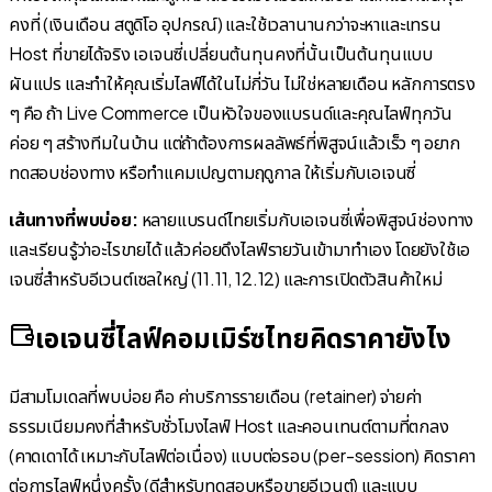
คงที่ (เงินเดือน สตูดิโอ อุปกรณ์) และใช้เวลานานกว่าจะหาและเทรน
Host ที่ขายได้จริง เอเจนซี่เปลี่ยนต้นทุนคงที่นั้นเป็นต้นทุนแบบ
ผันแปร และทำให้คุณเริ่มไลฟ์ได้ในไม่กี่วัน ไม่ใช่หลายเดือน หลักการตรง
ๆ คือ ถ้า Live Commerce เป็นหัวใจของแบรนด์และคุณไลฟ์ทุกวัน
ค่อย ๆ สร้างทีมในบ้าน แต่ถ้าต้องการผลลัพธ์ที่พิสูจน์แล้วเร็ว ๆ อยาก
ทดสอบช่องทาง หรือทำแคมเปญตามฤดูกาล ให้เริ่มกับเอเจนซี่
เส้นทางที่พบบ่อย:
หลายแบรนด์ไทยเริ่มกับเอเจนซี่เพื่อพิสูจน์ช่องทาง
และเรียนรู้ว่าอะไรขายได้ แล้วค่อยดึงไลฟ์รายวันเข้ามาทำเอง โดยยังใช้เอ
เจนซี่สำหรับอีเวนต์เซลใหญ่ (11.11, 12.12) และการเปิดตัวสินค้าใหม่
เอเจนซี่ไลฟ์คอมเมิร์ซไทยคิดราคายังไง
มีสามโมเดลที่พบบ่อย คือ ค่าบริการรายเดือน (retainer) จ่ายค่า
ธรรมเนียมคงที่สำหรับชั่วโมงไลฟ์ Host และคอนเทนต์ตามที่ตกลง
(คาดเดาได้ เหมาะกับไลฟ์ต่อเนื่อง) แบบต่อรอบ (per-session) คิดราคา
ต่อการไลฟ์หนึ่งครั้ง (ดีสำหรับทดสอบหรือขายอีเวนต์) และแบบ