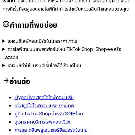
เริ่มที่นี่:
ยังไม่แน่ใจว่าจะจ้างหรือทำเอง? นัดปรึกษาฟรี แล้วเราจะวางเส้น
ทางที่เร็วที่สุดสู่ยอดขายไลฟ์ที่ทำกำไรสำหรับหมวดสินค้าและงบของคุณ
คำถามที่พบบ่อย
เอเจนซี่ไลฟ์คอมเมิร์ซในไทยราคาเท่าไร
ควรไลฟ์ขายบนแพลตฟอร์มไหน TikTok Shop, Shopee หรือ
Lazada
เอเจนซี่ทำให้แบรนด์เริ่มไลฟ์ได้เร็วแค่ไหน
อ่านต่อ
HypeLive สตูดิโอไลฟ์คอมเมิร์ซ
เช่าสตูดิโอไลฟ์คอมเมิร์ซ กรุงเทพ
คู่มือ TikTok Shop สำหรับ SME ไทย
ดูเรทราคาบริการไลฟ์คอมเมิร์ซ
การตลาดอินฟลูเอนเซอร์อีสปอร์ตในไทย