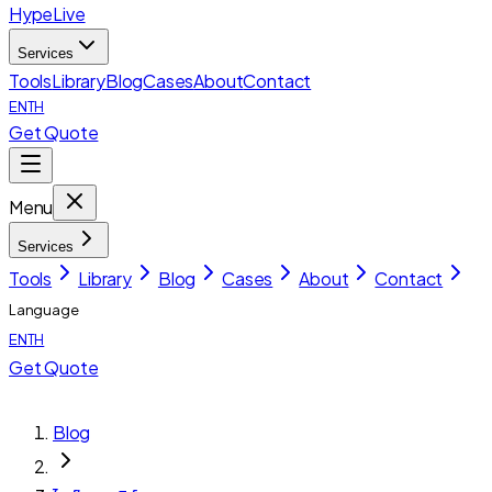
HypeLive
Services
Tools
Library
Blog
Cases
About
Contact
EN
TH
Get Quote
Menu
Services
Tools
Library
Blog
Cases
About
Contact
Language
EN
TH
Get Quote
Blog