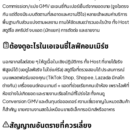
Commission/แบ่ง GMV เอเจนซี่กินเปอร์เซ็นต์จากยอดขาย (จูงใจตรง
กัน แต่ต้องมีระบบติดตามที่สะอาดและความไว้ใจ) หลายเจ้าผสมค่าบริการ
พื้นฐานกับส่วนแบ่งตามผลงาน ถามให้ชัดเสมอว่ารวมอะไรบ้าง ทั้ง Host
สตูดิโอ สคริปต์ งบแอด (มักแยก) การตัดต่อ และรายงาน
ต้องดูอะไรในเอเจนซี่ไลฟ์คอมเมิร์ซ
นอกจากสไลด์สวย ๆ ให้ดูเนื้อในเชิงปฏิบัติการ ทั้ง Host ที่ขายได้จริง
พิสูจน์ได้ (ขอดูไลฟ์จริง ไม่ใช่แค่รีล) สตูดิโอที่ตรวจสอบได้ ประสบการณ์
บนแพลตฟอร์มของคุณ (TikTok Shop, Shopee, Lazada มีกลไก
ต่างกัน) เครื่องยนต์คอนเทนต์ + แอดที่ช่วยเรียกคนเข้าห้อง เพราะไลฟ์ที่
ห้องว่างไม่เกิดยอด และรายงานเรียลไทม์ที่โปร่งใส ทั้งคนดู
Conversion GMV และต้นทุนต่อออเดอร์ ความเชี่ยวชาญในหมวดสินค้า
ก็สำคัญ ขายความงามสดไม่เหมือนขายอิเล็กทรอนิกส์หรืออาหาร
สัญญาณอันตรายที่ควรเลี่ยง