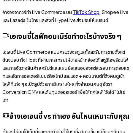
อ้างอิงจากวิธีทำ Live Commerce บน
TikTok Shop
, Shopee Live
และ Lazada ในไทย และสิ่งที่ HypeLive ส่งมอบให้แบรนด์
เอเจนซี่ไลฟ์คอมเมิร์ซทำอะไรบ้างจริง ๆ
เอเจนซี่ Live Commerce แบบครบวงจรดูแลทั้งสตรีมการขายตั้งแต่
ต้นจนจบ ทั้ง Host ที่ผ่านการเทรนให้ขายหน้ากล้องได้ สตูดิโอพร้อมไฟ
และการจัดวางสินค้า สคริปต์และแผนข้อเสนอของแต่ละรอบ การตอบแช
ทและจัดการออเดอร์แบบเรียลไทม์ และแอด + คอนเทนต์ที่ดึงคนดูเข้า
ไลฟ์ ที่เก่ง ๆ จะปิดลูปด้วยการวิเคราะห์ผล ทั้งจำนวนคนดู อัตรา
Conversion GMV และต้นทุนต่อออเดอร์ เพื่อให้ทุกไลฟ์ "วัดได้" ไม่ใช่
เดา
จ้างเอเจนซี่ vs ทำเอง อันไหนเหมาะกับคุณ
ทำเองให้คุมได้เต็มที่และถูกกว่าต่อชั่วโมงเมื่อสเกลขึ้น แต่ก็แบกต้นทุน