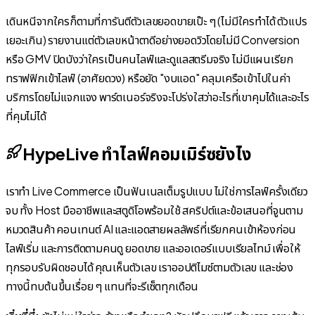
เดินหนีจากใครก็ตามที่การันตีตัวเลขยอดขายเป๊ะ ๆ (ไม่มีใครทำได้ ตัวแปร
เยอะเกิน) รายงานแต่ตัวเลขหน้าตาดีอย่างยอดวิวโดยไม่มี Conversion
หรือ GMV ปิดบังว่าใครเป็นคนไลฟ์และดูแลสตรีมจริง ไม่มีแผนเรียก
ทราฟฟิกเข้าไลฟ์ (อาศัยดวง) หรือยัด "งบแอด" คลุมเครือเข้าไปในค่า
บริการโดยไม่แจกแจง พาร์ตเนอร์จริงจะโปร่งใสว่าอะไรที่เขาคุมได้และอะไร
ที่คุมไม่ได้
HypeLive ทำไลฟ์คอมเมิร์ซยังไง
เราทำ Live Commerce เป็นฟันเนลเต็มรูปแบบ ไม่ใช่การไลฟ์ครั้งเดียว
จบ ทั้ง Host มืออาชีพและสตูดิโอพร้อมใช้ สคริปต์และข้อเสนอที่จูนตาม
หมวดสินค้า คอนเทนต์ AI และแอดสายผลลัพธ์ที่เรียกคนเข้าห้องก่อน
ไลฟ์เริ่ม และการติดตามคนดู ยอดขาย และออเดอร์แบบเรียลไทม์ เพื่อให้
ทุกรอบรับผิดชอบได้ คุณเห็นตัวเลข เราออปติไมซ์ตามตัวเลข และช่อง
ทางนี้ทบต้นขึ้นเรื่อย ๆ แทนที่จะรีเซ็ตทุกเดือน