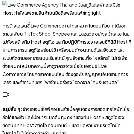
การจ้างเอเจนซี่ Live Commerce ในไทยเหมาะกับตอนที่อยากได้ยอด
ขายไลฟ์บน TikTok Shop, Shopee และ Lazada อย่างสม่ำเสมอ โดย
ไม่ต้องสร้างทีม Host สตูดิโอ และทีมปฏิบัติการเอง เอเจนซี่ที่ดีมี Host ที่
ผ่านการเทรน สตูดิโอพร้อมใช้ เครื่องยนต์คอนเทนต์และยิงแอด และ
ระบบติดตามยอดขายแบบเรียลไทม์ คุณจึงจ่ายเพื่อ "ผลลัพธ์" ไม่ใช่เพื่อ
ตั้งแผนกใหม่ บทความนี้พาดูว่าควรจ้างเมื่อไร เอเจนซี่ Live
Commerce ไทยคิดราคาแบบไหน ต้องดูอะไร สัญญาณอันตรายที่ควร
เลี่ยง และคำถามที่แยก "พาร์ตเนอร์จริง" ออกจาก "คนรับงานต่อ"
สรุปสั้น ๆ:
จ้างเอเจนซี่ไลฟ์คอมเมิร์ซเมื่อคุณต้องการยอดขายไลฟ์ที่เชื่อ
ถือได้และเร็ว และไม่อยากแบกต้นทุนคงที่ของทีม Host + สตูดิโอเอง
ตัดสินเขาที่ Host สตูดิโอ คอนเทนต์ + แอด และรายงานเรียลไทม์ที่
โปร่งใส ไม่ใช่ที่ราคาต่อเดือนถูกที่สุด