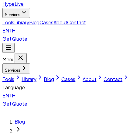
HypeLive
Services
Tools
Library
Blog
Cases
About
Contact
EN
TH
Get Quote
Menu
Services
Tools
Library
Blog
Cases
About
Contact
Language
EN
TH
Get Quote
Blog