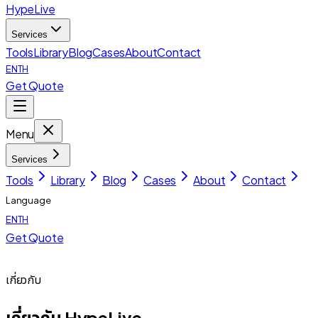
HypeLive
Services
Tools
Library
Blog
Cases
About
Contact
EN
TH
Get Quote
Menu
Services
Tools
Library
Blog
Cases
About
Contact
Language
EN
TH
Get Quote
เกี่ยวกับ
เกี่ยวกับ HypeLive