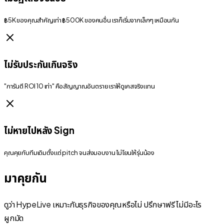
฿5K ของคุณสำคัญเท่า ฿500K ของคนอื่น เราก็เริ่มจากเล็กๆ เหมือนกัน
ไม่รับประกันเกินจริง
"การันตี ROI 10 เท่า" คือสัญญาณอันตราย เราให้ดูเคสจริงแทน
ไม่หายไปหลัง Sign
คุณคุยกับทีมเดิมตั้งแต่ pitch จนส่งมอบงาน ไม่โยนให้รุ่นน้อง
มาคุยกัน
ดูว่า HypeLive เหมาะกับธุรกิจของคุณหรือไม่ ปรึกษาฟรี ไม่มีอะไร
ผูกมัด