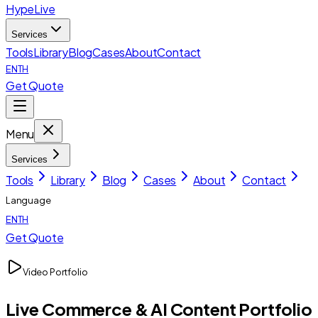
HypeLive
Services
Tools
Library
Blog
Cases
About
Contact
EN
TH
Get Quote
Menu
Services
Tools
Library
Blog
Cases
About
Contact
Language
EN
TH
Get Quote
Video Portfolio
Live Commerce & AI Content Portfolio