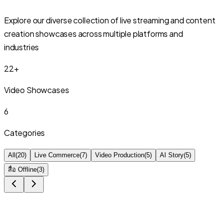
Explore our diverse collection of live streaming and content
creation showcases across multiple platforms and
industries
22
+
Video Showcases
6
Categories
All
(
20
)
Live Commerce
(
7
)
Video Production
(
5
)
AI Story
(
5
)
สื่อ Offline
(
3
)