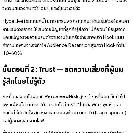
"ใครเคยซื้อครีมกันแดดแล้วหน้ามันเป็นขุยภายใน 2 ชั่วโมง?"
— สมอง
จะตอบสนองทันทีว่า "ฉัน!" และผู้ชมจะอยู่ต่อ
HypeLive ใช้เทคนิคนี้ในการเทรนพิธีกรทุกคน: ห้ามเริ่มด้วยชื่อสินค้า
ห้ามเริ่มด้วยราคา ให้เริ่มด้วยปัญหาที่ลูกค้ารู้สึกว่า "นี่คือฉัน" ข้อมูลจาก
แคมเปญจริงของแบรนด์ความงามในเครือข่ายเราพบว่า Hook แบบ
คำถามเฉพาะเจาะจงทำให้ Audience Retention สูงกว่า Hook ทั่วไป
40–60%
ขั้นตอนที่ 2: Trust — ลดความเสี่ยงที่ผู้ชม
รู้สึกโดยไม่รู้ตัว
การซื้อของบนไลฟ์สดมี
Perceived Risk
สูงกว่าการซื้อบนเว็บทั่วไป
เพราะผู้ชมไม่สามารถ "ย้อนกลับไปอ่านรีวิว" ได้ เมื่อพิธีกรพูดเร็วและ
กดดันให้ตัดสินใจ สมองจะตอบสนองด้วยความกลัว (fear response)
และผู้ชมจะออกจากไลฟ์