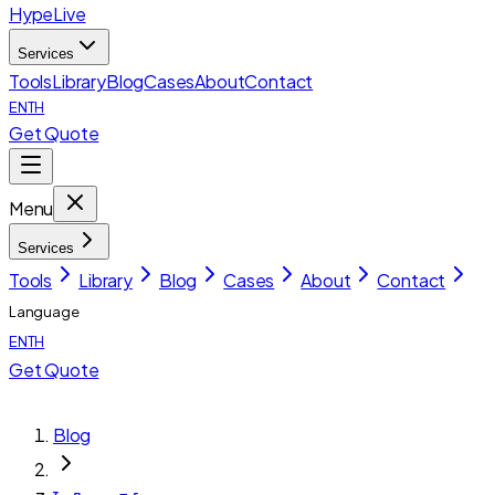
HypeLive
Services
Tools
Library
Blog
Cases
About
Contact
EN
TH
Get Quote
Menu
Services
Tools
Library
Blog
Cases
About
Contact
Language
EN
TH
Get Quote
Blog