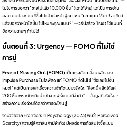
สิ่งที่ลด Perceived Risk ได้ดีที่สุดคือ "Social Proof แบบเรียลไทม์" —
ไม่ใช่การบอกว่า "ขายไปแล้ว 10,000 ชิ้น" (เดาได้ง่าย) แต่เป็นการอ่าน
คอมเมนต์ของคนที่ซื้อไปแล้วต่อหน้าผู้ชม เช่น "คุณแนนใช้มา 3 อาทิตย์
แล้วบอกว่าหน้าใสขึ้น ใช่ไหมคะคุณแนน?" — วิธีนี้สร้าง Trust ได้แบบที่
ข้อความตายๆ ทำไม่ได้
ขั้นตอนที่ 3: Urgency — FOMO ที่ไม่ใช่
การขู่
Fear of Missing Out (FOMO)
เป็นแรงขับเคลื่อนหลักของ
Impulse Purchase ในไลฟ์สด แต่ FOMO ที่ดีไม่ใช่ "ซื้อเลยไม่งั้น
หมด!" แต่เป็นการเล่าเรื่องความจำกัดแบบจริงใจ: "ล็อตนี้ผลิตได้แค่
200 ชิ้นเพราะวัตถุดิบนำเข้าจากฝรั่งเศสมีจำกัด" — ข้อมูลที่จริงใจจะ
สร้างความเร่งด่วนได้ดีกว่าการตะโกนขู่
งานวิจัยจาก Frontiers in Psychology (2023) พบว่า Perceived
Scarcity (ความรู้สึกว่าสินค้ามีจำกัด) มีผลต่อการตัดสินใจซื้อแบบ