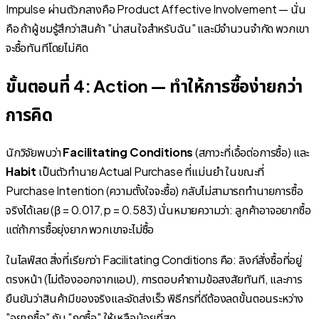
Impulse ผ่านตัวกลางคือ Product Affective Involvement — นั่น
คือ ถ้าผู้ชมรู้สึกว่าสินค้า "น่าสนใจสำหรับฉัน" และมีจำนวนจำกัด พวกเขา
จะซื้อทันทีโดยไม่คิด
ขั้นตอนที่ 4: Action — ทำให้การซื้อง่ายกว่า
การคิด
นักวิจัยพบว่า
Facilitating Conditions
(สภาวะที่เอื้อต่อการซื้อ) และ
Habit
เป็นตัวทำนาย Actual Purchase ที่แม่นยำ ในขณะที่
Purchase Intention (ความตั้งใจจะซื้อ) กลับไม่สามารถทำนายการซื้อ
จริงได้เลย (β = 0.017, p = 0.583) นั่นหมายความว่า: ลูกค้าอาจอยากซื้อ
แต่ถ้าการซื้อยุ่งยาก พวกเขาจะไม่ซื้อ
ในไลฟ์สด สิ่งที่เรียกว่า Facilitating Conditions คือ: ลิงก์สั่งซื้อที่อยู่
ตรงหน้า (ไม่ต้องออกจากแอป), การตอบคำถามข้อสงสัยทันที, และการ
ยืนยันว่าสินค้ามีของจริงและจัดส่งเร็ว พิธีกรที่ดีต้องลดขั้นตอนระหว่าง
"อยากซื้อ" กับ "กดซื้อ" ให้เหลือน้อยที่สุด