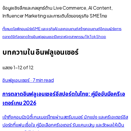
ข้อมูลเชิงลึกและกลยุทธ์ด้าน Live Commerce, AI Content,
Influencer Marketing และการเติบโตของธุรกิจ SME ไทย
ทั้งหมด
ไลฟ์คอมเมิร์ซ
SME และธุรกิจ
AI และคอนเทนต์
สร้างคอนเทนต์
อีคอมเมิร์ซ
การ
ตลาดดิจิทัล
ตลาดไทย
อินฟลูเอนเซอร์
วิเคราะห์อุตสาหกรรม
TikTok Shop
บทความใน อินฟลูเอนเซอร์
แสดง
1
–
12
of
12
อินฟลูเอนเซอร์
·
7 min read
การตลาดอินฟลูเอนเซอร์อีสปอร์ตในไทย: คู่มือจับมือครีเอ
เตอร์เกม 2026
เข้าถึงคอมมิวนิตี้เกมเมอร์ไทยผ่านสตรีมเมอร์ นักแข่ง และครีเอเตอร์อีส
ปอร์ตที่แฟนเชื่อใจ คู่มือเลือกครีเอเตอร์ รันแคมเปญ และวัดผลให้เป็น