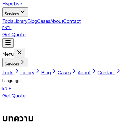
HypeLive
Services
Tools
Library
Blog
Cases
About
Contact
EN
TH
Get Quote
Menu
Services
Tools
Library
Blog
Cases
About
Contact
Language
EN
TH
Get Quote
บทความ