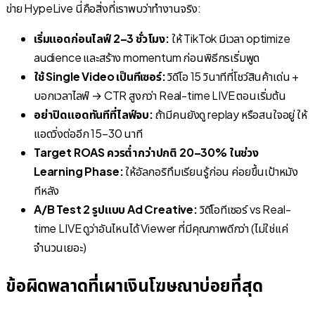
ข่าย HypeLive นี่คือสิ่งที่เราพบว่าทำงานจริง:
เริ่มแอดก่อนไลฟ์ 2–3 ชั่วโมง:
ให้ TikTok มีเวลา optimize
audience และสร้าง momentum ก่อนพิธีกรเริ่มพูด
ใช้ Single Video เป็นทีเซอร์:
วิดีโอ 15 วินาทีที่โชว์สินค้าเด่น +
บอกเวลาไลฟ์ → CTR สูงกว่า Real-time LIVE ตอนเริ่มต้น
อย่าปิดแอดทันทีที่ไลฟ์จบ:
ถ้ามีคนยังดู replay หรือสนใจอยู่ ให้
แอดวิ่งต่ออีก 15–30 นาที
Target ROAS ควรต่ำกว่าปกติ 20–30% ในช่วง
Learning Phase:
ให้อัลกอริทึมเรียนรู้ก่อน ค่อยขึ้นเป้าหมัง
ทีหลัง
A/B Test 2 รูปแบบ Ad Creative:
วิดีโอทีเซอร์ vs Real-
time LIVE ดูว่าอันไหนได้ Viewer ที่มีคุณภาพดีกว่า (ไม่ใช่แค่
จำนวนเยอะ)
ข้อผิดพลาดที่เผาเงินโฆษณาบ่อยที่สุด