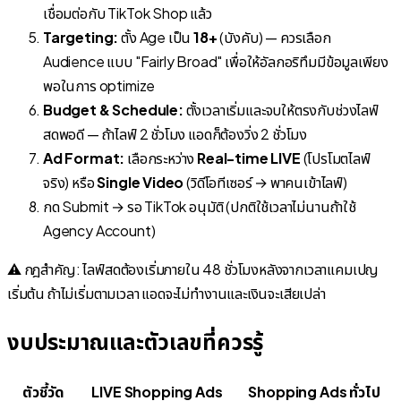
เชื่อมต่อกับ TikTok Shop แล้ว
Targeting:
ตั้ง Age เป็น
18+
(บังคับ) — ควรเลือก
Audience แบบ "Fairly Broad" เพื่อให้อัลกอริทึมมีข้อมูลเพียง
พอในการ optimize
Budget & Schedule:
ตั้งเวลาเริ่มและจบให้ตรงกับช่วงไลฟ์
สดพอดี — ถ้าไลฟ์ 2 ชั่วโมง แอดก็ต้องวิ่ง 2 ชั่วโมง
Ad Format:
เลือกระหว่าง
Real-time LIVE
(โปรโมตไลฟ์
จริง) หรือ
Single Video
(วิดีโอทีเซอร์ → พาคนเข้าไลฟ์)
กด Submit → รอ TikTok อนุมัติ (ปกติใช้เวลาไม่นานถ้าใช้
Agency Account)
⚠️ กฎสำคัญ: ไลฟ์สดต้องเริ่มภายใน 48 ชั่วโมงหลังจากเวลาแคมเปญ
เริ่มต้น ถ้าไม่เริ่มตามเวลา แอดจะไม่ทำงานและเงินจะเสียเปล่า
งบประมาณและตัวเลขที่ควรรู้
ตัวชี้วัด
LIVE Shopping Ads
Shopping Ads ทั่วไป