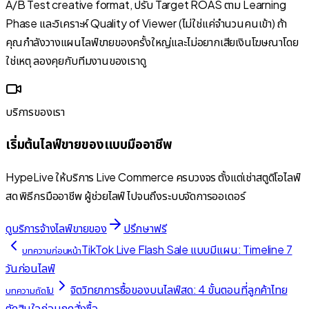
A/B Test creative format, ปรับ Target ROAS ตาม Learning
Phase และวิเคราะห์ Quality of Viewer (ไม่ใช่แค่จำนวนคนเข้า) ถ้า
คุณกำลังวางแผนไลฟ์ขายของครั้งใหญ่และไม่อยากเสียเงินโฆษณาโดย
ใช่เหตุ ลองคุยกับทีมงานของเราดู
บริการของเรา
เริ่มต้นไลฟ์ขายของแบบมืออาชีพ
HypeLive ให้บริการ Live Commerce ครบวงจร ตั้งแต่เช่าสตูดิโอไลฟ์
สด พิธีกรมืออาชีพ ผู้ช่วยไลฟ์ ไปจนถึงระบบจัดการออเดอร์
ดูบริการจ้างไลฟ์ขายของ
ปรึกษาฟรี
TikTok Live Flash Sale แบบมีแผน: Timeline 7
บทความก่อนหน้า
วันก่อนไลฟ์
จิตวิทยาการซื้อของบนไลฟ์สด: 4 ขั้นตอนที่ลูกค้าไทย
บทความถัดไป
ตัดสินใจก่อนกดสั่งซื้อ