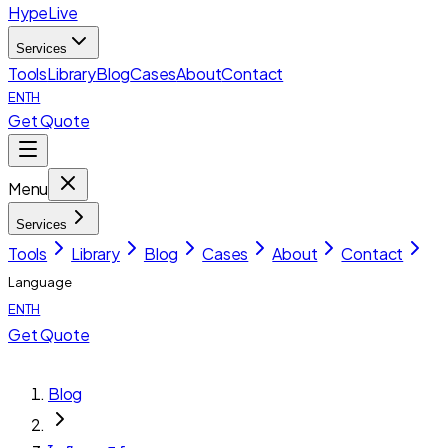
HypeLive
Services
Tools
Library
Blog
Cases
About
Contact
EN
TH
Get Quote
Menu
Services
Tools
Library
Blog
Cases
About
Contact
Language
EN
TH
Get Quote
Blog