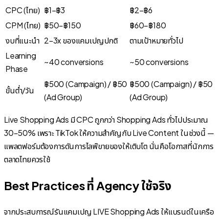
CPC (ไทย)
฿1–฿3
฿2–฿6
CPM (ไทย)
฿50–฿150
฿60–฿180
งบที่แนะนำ
2–3x ของแคมเปญปกติ
ตามเป้าหมายทั่วไป
Learning
~40 conversions
~50 conversions
Phase
฿500 (Campaign) / ฿50
฿500 (Campaign) / ฿50
ขั้นต่ำ/วัน
(Ad Group)
(Ad Group)
Live Shopping Ads มี CPC ถูกกว่า Shopping Ads ทั่วไปประมาณ
30–50% เพราะ TikTok ให้ความสำคัญกับ Live Content ในช่วงนี้ —
แพลตฟอร์มต้องการดันการไลฟ์ขายของให้เติบโต นั่นคือโอกาสที่นักการ
ตลาดไทยควรใช้
Best Practices ที่ Agency ใช้จริง
จากประสบการณ์รันแคมเปญ LIVE Shopping Ads ให้แบรนด์ในเครือ