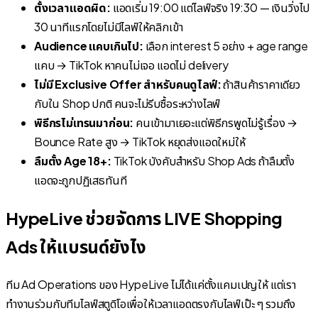
ตั้งเวลาแอดผิด:
แอดเริ่ม 19:00 แต่ไลฟ์จริง 19:30 — เงินวิ่งไป
30 นาทีแรกโดยไม่มีไลฟ์ให้คลิกเข้า
Audience แคบเกินไป:
เลือก interest 5 อย่าง + age range
แคบ → TikTok หาคนไม่เจอ แอดไม่ delivery
ไม่มี Exclusive Offer สำหรับคนดูไลฟ์:
ถ้าสินค้าราคาเดียว
กับใน Shop ปกติ คนจะไม่รีบซื้อระหว่างไลฟ์
พิธีกรไม่เทรนมาก่อน:
คนเข้ามาเยอะแต่พิธีกรพูดไม่รู้เรื่อง →
Bounce Rate สูง → TikTok หยุดส่งแอดใหม่ให้
ลืมตั้ง Age 18+:
TikTok บังคับสำหรับ Shop Ads ถ้าลืมตั้ง
แอดจะถูกปฏิเสธทันที
HypeLive ช่วยจัดการ LIVE Shopping
Ads ให้แบรนด์ยังไง
ทีม Ad Operations ของ HypeLive ไม่ได้แค่ตั้งแคมเปญให้ แต่เรา
ทำงานร่วมกับทีมไลฟ์สตูดิโอเพื่อให้เวลาแอดตรงกับไลฟ์เป๊ะ ๆ รวมถึง