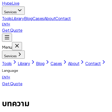
HypeLive
Services
Tools
Library
Blog
Cases
About
Contact
EN
TH
Get Quote
Menu
Services
Tools
Library
Blog
Cases
About
Contact
Language
EN
TH
Get Quote
บทความ