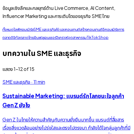
ข้อมูลเชิงลึกและกลยุทธ์ด้าน Live Commerce, AI Content,
Influencer Marketing และการเติบโตของธุรกิจ SME ไทย
ทั้งหมด
ไลฟ์คอมเมิร์ซ
SME และธุรกิจ
AI และคอนเทนต์
สร้างคอนเทนต์
อีคอมเมิร์ซ
การ
ตลาดดิจิทัล
ตลาดไทย
อินฟลูเอนเซอร์
วิเคราะห์อุตสาหกรรม
TikTok Shop
บทความใน SME และธุรกิจ
แสดง
1
–
12
of
15
SME และธุรกิจ
·
11 min
Sustainable Marketing: แบรนด์รักโลกชนะใจลูกค้า
Gen Z ยังไง
Gen Z ในไทยให้ความสำคัญกับความยั่งยืนมากขึ้น แบรนด์ที่สื่อสาร
เรื่องสิ่งแวดล้อมอย่างโปร่งใสและตรงไปตรงมา กำลังได้ใจกลุ่มลูกค้าที่มี