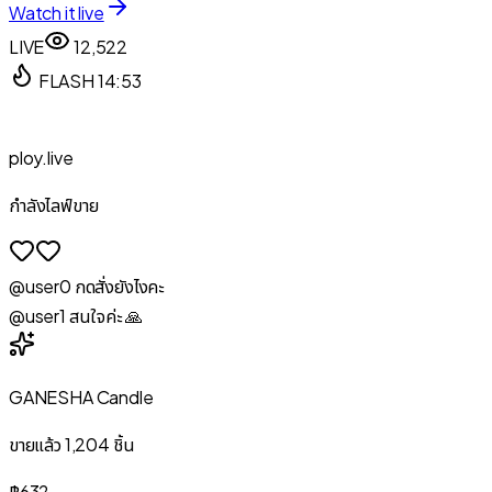
Watch it live
LIVE
12,522
FLASH
14:53
ploy.live
กำลังไลฟ์ขาย
@user
0
กดสั่งยังไงคะ
@user
1
สนใจค่ะ 🙏
GANESHA Candle
ขายแล้ว
1,204
ชิ้น
฿632