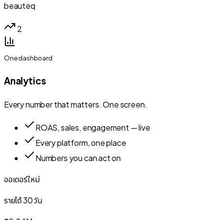
beauteq
2
One dashboard
Analytics
Every number that matters. One screen.
ROAS, sales, engagement — live
Every platform, one place
Numbers you can act on
ออเดอร์ใหม่
รายได้ 30 วัน