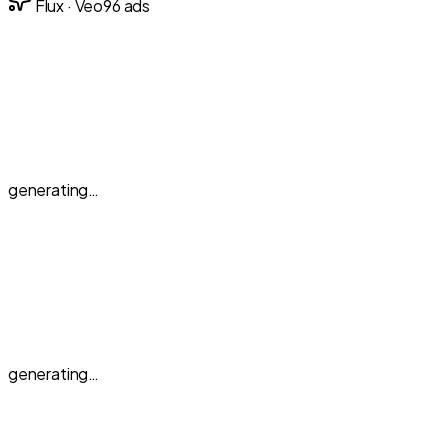
Flux · Veo
96
ads
generating…
generating…