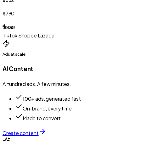
฿790
ซื้อเลย
TikTok
Shopee
Lazada
Ads at scale
AI Content
A hundred ads. A few minutes.
100+ ads, generated fast
On-brand, every time
Made to convert
Create content