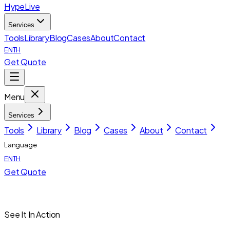
HypeLive
Services
Tools
Library
Blog
Cases
About
Contact
EN
TH
Get Quote
Menu
Services
Tools
Library
Blog
Cases
About
Contact
Language
EN
TH
Get Quote
See It In Action