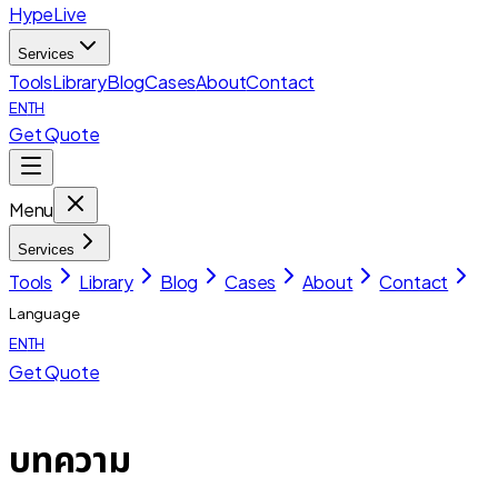
HypeLive
Services
Tools
Library
Blog
Cases
About
Contact
EN
TH
Get Quote
Menu
Services
Tools
Library
Blog
Cases
About
Contact
Language
EN
TH
Get Quote
บทความ