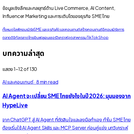
ข้อมูลเชิงลึกและกลยุทธ์ด้าน Live Commerce, AI Content,
Influencer Marketing และการเติบโตของธุรกิจ SME ไทย
ทั้งหมด
ไลฟ์คอมเมิร์ซ
SME และธุรกิจ
AI และคอนเทนต์
สร้างคอนเทนต์
อีคอมเมิร์ซ
การ
ตลาดดิจิทัล
ตลาดไทย
อินฟลูเอนเซอร์
วิเคราะห์อุตสาหกรรม
TikTok Shop
บทความล่าสุด
แสดง
1
–
12
of
130
AI และคอนเทนต์
·
8 min read
AI Agent จะเปลี่ยน SME ไทยยังไงในปี 2026: มุมมองจาก
HypeLive
จาก ChatGPT สู่ AI Agent ที่ตัดสินใจและลงมือทำเอง ทำไม SME ไทย
ต้องเริ่มใช้ AI Agent Skills และ MCP Server ก่อนคู่แข่ง บทวิเคราะห์