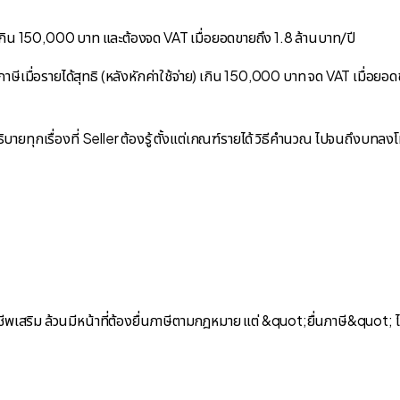
ทธิเกิน 150,000 บาท และต้องจด VAT เมื่อยอดขายถึง 1.8 ล้านบาท/ปี
าษีเมื่อรายได้สุทธิ (หลังหักค่าใช้จ่าย) เกิน 150,000 บาท จด VAT เมื่
ายทุกเรื่องที่ Seller ต้องรู้ ตั้งแต่เกณฑ์รายได้ วิธีคำนวณ ไปจนถึงบทลง
าชีพเสริม ล้วนมีหน้าที่ต้องยื่นภาษีตามกฎหมาย แต่ &quot;ยื่นภาษี&quot;