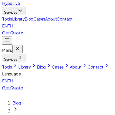
HypeLive
Services
Tools
Library
Blog
Cases
About
Contact
EN
TH
Get Quote
Menu
Services
Tools
Library
Blog
Cases
About
Contact
Language
EN
TH
Get Quote
Blog