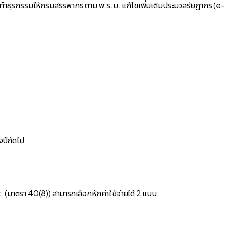
ูลการทำธุรกรรมให้กรมสรรพากร ตาม พ.ร.บ. แก้ไขเพิ่มเติมประมวลรัษฎากร 
งปีถัดไป
(มาตรา 40(8)) สามารถเลือกหักค่าใช้จ่ายได้ 2 แบบ: