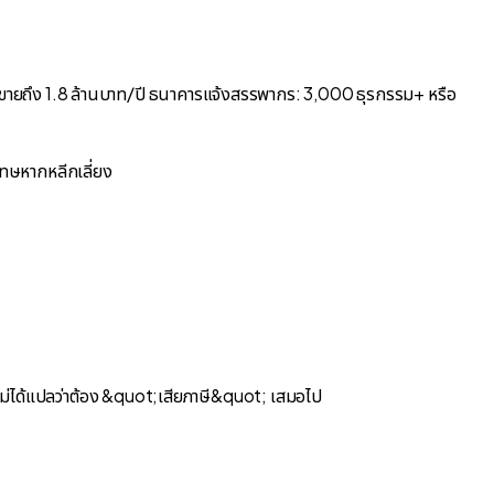
อยอดขายถึง 1.8 ล้านบาท/ปี ธนาคารแจ้งสรรพากร: 3,000 ธุรกรรม+ หรือ
โทษหากหลีกเลี่ยง
 ไม่ได้แปลว่าต้อง &quot;เสียภาษี&quot; เสมอไป