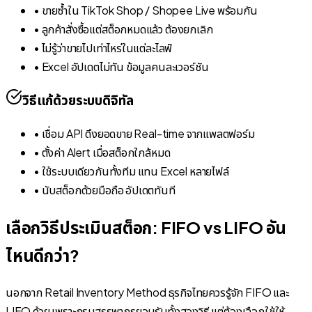
•
ขายซ้ำใน TikTok Shop / Shopee Live พร้อมกัน
•
ลูกค้าสั่งซื้อแต่สต็อกหมดแล้ว ต้องยกเลิก
•
ไม่รู้ว่าขายไปเท่าไหร่ในแต่ละไลฟ์
•
Excel อัปเดตไม่ทัน ข้อมูลคนละเวอร์ชัน
วิธีแก้ด้วยระบบดิจิทัล
•
เชื่อม API ดึงยอดขาย Real-time จากแพลตฟอร์ม
•
ตั้งค่า Alert เมื่อสต็อกใกล้หมด
•
ใช้ระบบเดียวกันทั้งทีม แทน Excel หลายไฟล์
•
นับสต็อกด้วยมือถือ อัปเดตทันที
เลือกวิธีประเมินสต็อก: FIFO vs LIFO อัน
ไหนดีกว่า?
นอกจาก Retail Inventory Method ธุรกิจไทยควรรู้จัก FIFO และ
LIFO ด้วย เพราะกรมสรรพากรยอมรับทั้งสองวิธี แต่ต้องเลือกใช้ให้