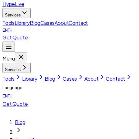
HypeLive
Services
Tools
Library
Blog
Cases
About
Contact
EN
TH
Get Quote
Menu
Services
Tools
Library
Blog
Cases
About
Contact
Language
EN
TH
Get Quote
Blog