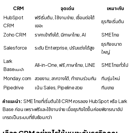
CRM
จุดเด่น
เหมาะกับ
HubSpot
ฟรีเริ่มต้น, ใช้งานง่าย, เชื่อมต่อได้
ธุรกิจเริ่มต้น
CRM
เยอะ
Zoho CRM
ราคาเข้าถึงได้, มีภาษาไทย, AI
SME ไทย
ธุรกิจขนาด
Salesforce
ระดับ Enterprise, ปรับแต่งได้สูง
ใหญ่
Lark
All-in-One, ฟรี, ภาษาไทย, LINE
SME ไทยทั่วไป
Base
แนะนำ
Monday.com
สวยงาม, ลากวางได้, ทำงานร่วมกัน
ทีมรุ่นใหม่
Pipedrive
เน้น Sales, Pipeline สวย
ทีมขาย
คำแนะนำ:
SME ไทยที่เริ่มต้นใช้ CRM ควรลอง HubSpot หรือ Lark
Base ก่อน เพราะฟรีและใช้งานง่าย เมื่อธุรกิจโตขึ้นค่อยพิจารณาอัป
เกรดเป็นระบบที่ซับซ้อนกว่า
เลือก CRM อย่างไรให้เหมาะกับธุรกิจคุณ