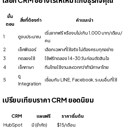
ขั้น
สิ่งที่ต้องทำ
คำแนะนำ
ตอน
เริ่มจากฟรี หรืองบไม่เกิน 1,000 บาท/เดือน/
1
ดูงบประมาณ
คน
2
เช็คฟีเจอร์
เลือกเฉพาะที่ใช้จริง ไม่ต้องครบทุกอย่าง
3
ทดลองใช้
ใช้ฟรีทดลอง 14-30 วันก่อนตัดสินใจ
4
เช็คภาษา
ทีมไทยใช้งานสะดวกกว่าถ้ามีภาษาไทย
ดู
5
เชื่อมกับ LINE, Facebook, ระบบอื่นที่ใช้
Integration
เปรียบเทียบราคา CRM ยอดนิยม
CRM
แผนฟรี
ราคาเริ่มต้น
HubSpot
มี (จำกัด)
$15/เดือน