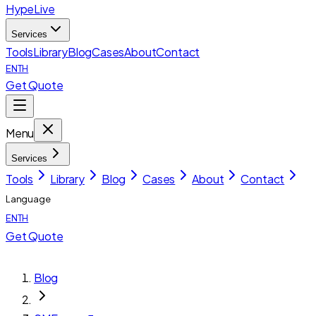
HypeLive
Services
Tools
Library
Blog
Cases
About
Contact
EN
TH
Get Quote
Menu
Services
Tools
Library
Blog
Cases
About
Contact
Language
EN
TH
Get Quote
Blog