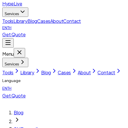
HypeLive
Services
Tools
Library
Blog
Cases
About
Contact
EN
TH
Get Quote
Menu
Services
Tools
Library
Blog
Cases
About
Contact
Language
EN
TH
Get Quote
Blog