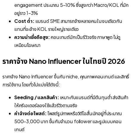
engagement ประมาณ 5–10% ซึ่งสูงกว่า Macro/KOL ที่มัก
อยู่ราว 1–3%
Cost ต่ำ:
แบรนด์ SME สามารถจ้างหลายคนในงบเดียวกัน
แทนที่จะจ้าง KOL รายใหญ่รายเดียว
ความน่าเชื่อถือสูง:
คอนเทนต์มักเป็นรีวิวจริง ภาษาพูด ไม่ดู
เหมือนโฆษณา
ราคาจ้าง Nano Influencer ในไทยปี 2026
ราคาจ้าง Nano Influencer ขึ้นกับ niche, คุณภาพคอนเทนต์ และสิทธิ์
การใช้งาน โดยทั่วไปแบ่งได้ดังนี้:
Seeding / แลกสินค้า:
เหมาะกับแบรนด์ที่มีต้นทุนต่ำ ส่งสินค้า
ให้ครีเอเตอร์ลองใช้แล้วรีวิวตามจริง
ค่าจ้างต่อโพสต์:
โพสต์รูปภาพหรือวิดีโอสั้นมักอยู่ที่ประมาณ
500–3,000 บาท ขึ้นกับจำนวน follower และรูปแบบคอน
เทนต์