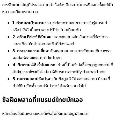
การรันแคมเปญที่ประสบความสำเร็จต้องมีกระบวนการชัดเจน ตั้งแต่เป้า
หมายจนถึงการทบทวน:
1. กำหนดเป้าหมาย:
ระบุว่าต้องการยอดขาย การรับรู้แบรนด์
หรือ UGC เนื้อหา เพราะ KPI จะไม่เหมือนกัน
2. สร้าง Brief ที่ชัดเจน:
บอกจุดขายหลัก ข้อความที่ต้องการ
แฮชแท็ก โค้ดส่วนลด และวันที่ต้องโพสต์
3. กระจายความเสี่ยง:
จ้างหลายคนแทนการจ้างคนเดียว เพราะ
ผลลัพธ์ของแต่ละคนไม่แน่นอน
4. ติดตาม 48 ชั่วโมงแรก:
ช่วงนี้เป็นตัวบ่งชี้ engagement ที่
สำคัญ หากโพสต์ไม่ขยับ ให้พิจารณา amplify ด้วย paid ads
5. ทบทวนและปรับปรุง:
เก็บข้อมูล ROI ของแต่ละคน นำคนที่
ทำได้ดีมาจ้างซ้ำ และปรับ brief สำหรับรอบถัดไป
ข้อผิดพลาดที่แบรนด์ไทยมักเจอ
หลีกเลี่ยงข้อผิดพลาดเหล่านี้เพื่อไม่ให้แคมเปญเสียเปล่า: