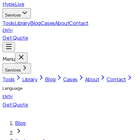
HypeLive
Services
Tools
Library
Blog
Cases
About
Contact
EN
TH
Get Quote
Menu
Services
Tools
Library
Blog
Cases
About
Contact
Language
EN
TH
Get Quote
Blog