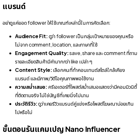
แบรนด์
อย่าดูแค่ยอด follower ให้ใช้เกณฑ์เหล่านี้ในการคัดเลือก:
Audience Fit:
ดูว่า follower เป็นกลุ่มเป้าหมายของคุณหรือ
ไม่ จาก comment, location, และภาษาที่ใช้
Engagement Quality:
save, share และ comment ที่ถาม
รายละเอียดสินค้ามีค่ามากกว่า like เปล่า ๆ
Content Style:
เลือกคนที่ทำคอนเทนต์สไตล์ใกล้เคียง
แบรนด์ และมีภาพ/วิดีโอคุณภาพพอใช้งาน
ความสม่ำเสมอ:
ครีเอเตอร์ที่โพสต์สม่ำเสมอแสดงว่ามีคอมมิวนิตี้
ที่ติดตามจริง ไม่ใช่บัญชีที่เคยนิ่งไปนาน
ประวัติรีวิว:
ดูว่าเคยรีวิวแบรนด์คู่แข่งหรือโพสต์โฆษณาบ่อยเกิน
ไปหรือไม่
ขั้นตอนรันแคมเปญ Nano Influencer