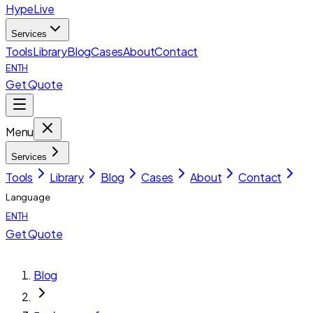
HypeLive
Services
Tools
Library
Blog
Cases
About
Contact
EN
TH
Get Quote
Menu
Services
Tools
Library
Blog
Cases
About
Contact
Language
EN
TH
Get Quote
Blog