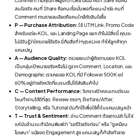
Comment ที่มีคุณภาพสูงกว่า Like เสมอ คนที่ Save คือคน
สนใจจริง คนที่ Share คือคนเชื่อมั่นพอที่จะแนะนำต่อ คนที่
Comment ถามรายละเอียดคือคนใกล้ตัดสินใจซื้อ
P — Purchase Attribution:
ใช้ UTM Link, Promo Code
สำหรับแต่ละ KOL, และ Landing Page แยก ถ้าไม่มีสิ่งนี้ คุณจะ
ไม่มีวันรู้ว่าใครขายได้จริง นี่คือสิ่งที่ HypeLive ทำให้ลูกค้าทุก
แคมเปญ
A — Audience Quality:
ตรวจสอบว่าผู้ติดตามของ KOL
เป็นกลุ่มเป้าหมายจริงหรือไม่ ดูจาก Comment, Location, และ
Demographic เราเคยเจอ KOL ที่มี Follower 500K แต่
60% อยู่ต่างจังหวัดที่แบรนด์ไม่ได้ส่งสินค้าไป
C — Content Performance:
วิเคราะห์ว่าคอนเทนต์แบบ
ไหนทำงานได้ดีที่สุด: Review ตรงๆ, Before/After,
Storytelling, หรือ Tutorial บันทึกไว้เพื่อใช้ซ้ำในแคมเปญหน้า
T — Trust & Sentiment:
อ่าน Comment ด้วยตาเปล่า ไม่ใช่
แค่นับจำนวน ถ้ามีคนพิมพ์ว่า "รอรีวิวจริงก่อน" หรือ "ดูเหมือน
โฆษณา" แม้ยอด Engagement สูง แคมเปญก็กำลังทำลาย