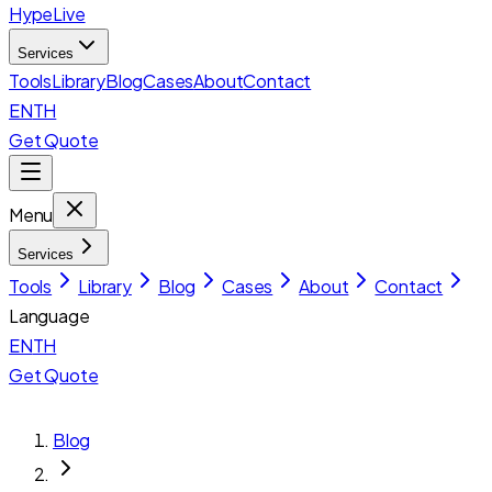
HypeLive
Services
Tools
Library
Blog
Cases
About
Contact
EN
TH
Get Quote
Menu
Services
Tools
Library
Blog
Cases
About
Contact
Language
EN
TH
Get Quote
Blog