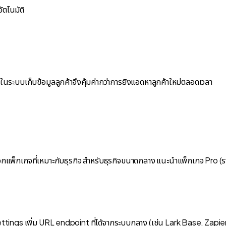
ัตโนมัติ
งทุนในระบบเก็บข้อมูลลูกค้าจึงคุ้มค่ากว่าการยิงแอดหาลูกค้าใหม่ตลอดเวลา
อกแพ็กเกจที่เหมาะกับธุรกิจ สำหรับธุรกิจขนาดกลาง แนะนำแพ็กเกจ Pro (รา
ings เพิ่ม URL endpoint ที่ได้จากระบบกลาง (เช่น Lark Base, Zapier