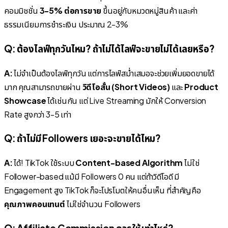
คอมมิชชั่น
3-5% ต่อการขาย
ขึ้นอยู่กับหมวดหมู่สินค้า และค่า
ธรรมเนียมการชำระเงิน ประมาณ 2-3%
Q: ต้องไลฟ์ทุกวันไหม? ถ้าไม่ได้ไลฟ์จะขายไม่ได้เลยหรือ?
A:
ไม่จำเป็นต้องไลฟ์ทุกวัน แต่การไลฟ์สม่ำเสมอจะช่วยเพิ่มยอดขายได้
มาก คุณสามารถขายผ่าน
วิดีโอสั้น (Short Videos)
และ
Product
Showcase
ได้เช่นกัน แต่ Live Streaming มักให้ Conversion
Rate สูงกว่า 3-5 เท่า
Q: ถ้าไม่มี Followers เยอะจะขายได้ไหม?
A:
ได้! TikTok ใช้ระบบ
Content-based Algorithm
ไม่ใช่
Follower-based แม้มี Followers 0 คน แต่ถ้าวิดีโอดี มี
Engagement สูง TikTok ก็จะโปรโมตให้คนอื่นเห็น ที่สำคัญคือ
คุณภาพคอนเทนต์
ไม่ใช่จำนวน Followers