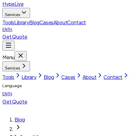
HypeLive
Services
Tools
Library
Blog
Cases
About
Contact
EN
TH
Get Quote
Menu
Services
Tools
Library
Blog
Cases
About
Contact
Language
EN
TH
Get Quote
Blog