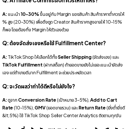
Q: Affiliate Commission ควรให้เท่าไหร่?
A:
แนะนำ
10-30%
ขึ้นอยู่กับ Margin ของสินค้า สินค้าราคาต่ำควรให้
% สูง (20-30%) เพื่อดึงดูด Creator สินค้าราคาสูงอาจให้ 10-15%
ก็พอ โดยต้องทิ้ง Margin ให้ตัวเองด้วย
Q: ต้องจัดส่งเองหรือใช้ Fulfillment Center?
A:
TikTok Shop ให้เลือกได้ทั้ง
Seller Shipping
(จัดส่งเอง) และ
TikTok Fulfillment
(ฝากสต็อก) ถ้ายอดขายยังไม่เยอะแนะนำจัดส่ง
เอง แต่ถ้าขายดีมาก Fulfillment จะช่วยประหยัดเวลา
Q: จะวัดผลว่าทำได้ดีหรือไม่ยังไง?
A:
ดูจาก
Conversion Rate
(เป้าหมาย 3-5%),
Add to Cart
Rate
(10-15%),
GMV
(ยอดขายรวม) และ
Return Rate
(ยิ่งต่ำยิ่งดี
&lt;5%) ใช้ TikTok Shop Seller Center Analytics ติดตามทุกวัน