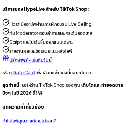
บริการของ HypeLive สำหรับ TikTok Shop:
Host มืออาชีพผ่านการฝึกอบรม Live Selling
ทีม Moderator ตอบคำถามและกระตุ้นยอดขาย
Script และโปรโมชั่นออกแบบเฉพาะ
รายงานผลและข้อเสนอแนะหลังไลฟ์
ปรึกษาฟรี - เริ่มต้นวันนี้
หรือดู
Rate Card
เพื่อเลือกแพ็กเกจที่เหมาะกับคุณ
สุดท้ายนี้:
ขอให้ร้าน TikTok Shop ของคุณ
เติบโตและทำยอดขาย
ปังๆ ในปี 2026 นี้! 🚀
บทความที่เกี่ยวข้อง
ทำไมไลฟ์ดูเยอะ แต่ขายไม่ออก?