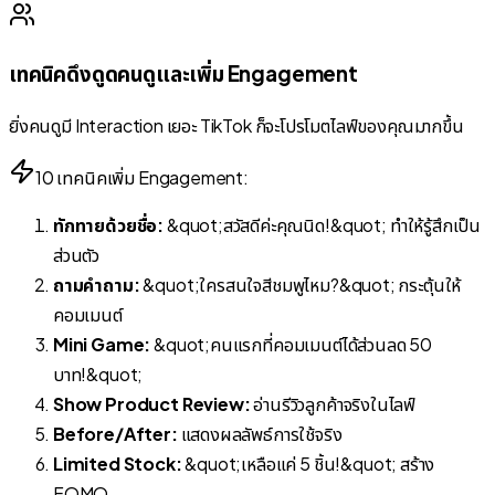
เทคนิคดึงดูดคนดูและเพิ่ม Engagement
ยิ่งคนดูมี Interaction เยอะ TikTok ก็จะโปรโมตไลฟ์ของคุณมากขึ้น
10 เทคนิคเพิ่ม Engagement:
ทักทายด้วยชื่อ:
&quot;สวัสดีค่ะคุณนิด!&quot; ทำให้รู้สึกเป็น
ส่วนตัว
ถามคำถาม:
&quot;ใครสนใจสีชมพูไหม?&quot; กระตุ้นให้
คอมเมนต์
Mini Game:
&quot;คนแรกที่คอมเมนต์ได้ส่วนลด 50
บาท!&quot;
Show Product Review:
อ่านรีวิวลูกค้าจริงในไลฟ์
Before/After:
แสดงผลลัพธ์การใช้จริง
Limited Stock:
&quot;เหลือแค่ 5 ชิ้น!&quot; สร้าง
FOMO