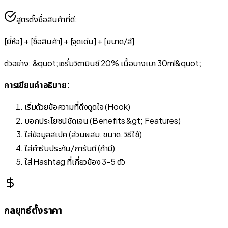
สูตรตั้งชื่อสินค้าที่ดี:
[ยี่ห้อ] + [ชื่อสินค้า] + [จุดเด่น] + [ขนาด/สี]
ตัวอย่าง: &quot;เซรั่มวิตามินซี 20% เนื้อบางเบา 30ml&quot;
การเขียนคำอธิบาย:
เริ่มด้วยข้อความที่ดึงดูดใจ (Hook)
บอกประโยชน์ชัดเจน (Benefits &gt; Features)
ใส่ข้อมูลสเปค (ส่วนผสม, ขนาด, วิธีใช้)
ใส่คำรับประกัน/การันตี (ถ้ามี)
ใส่ Hashtag ที่เกี่ยวข้อง 3-5 ตัว
กลยุทธ์ตั้งราคา