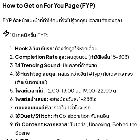
How to Get on For You Page (FYP)
FYP คือหน้าแนะนำที่ทำให้คนที่ยังไม่รู้จักคุณ เจอสินค้าของคุณ
10 เทคนิคขึ้น FYP:
Hook 3 วินาทีแรก:
ต้องดึงดูดให้หยุดเลื่อน
Completion Rate สูง:
คนดูจนจบ (ทำวิดีโอสั้น 15-30 วิ)
ใส่ Trending Sound:
ใช้เพลงที่กำลังฮิต
ใช้ Hashtag สมดุล:
ผสมระหว่างฮิต (#fyp) กับเฉพาะเจาะจง
(#เซรั่มวิตามินซี)
โพสต์เวลาที่ดี:
12.00-13.00 น., 19.00-22.00 น.
โพสต์สม่ำเสมอ:
อย่างน้อยวันละ 1-2 วิดีโอ
ตอบคอมเมนต์เร็ว:
ภายใน 1 ชั่วโมงแรก
ใช้ Duet/Stitch:
ทำ Collaboration กับคนอื่น
ทำ Content หลากหลาย:
Tutorial, Unboxing, Behind the
Scene