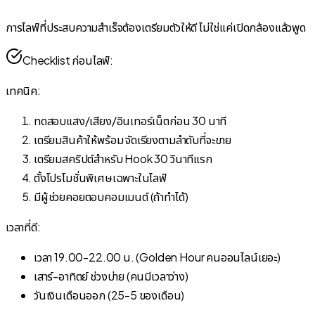
การไลฟ์ที่ประสบความสำเร็จต้องเตรียมตัวให้ดี ไม่ใช่แค่เปิดกล้องแล้วพูด
Checklist ก่อนไลฟ์:
เทคนิค:
ทดสอบแสง/เสียง/อินเทอร์เน็ตก่อน 30 นาที
เตรียมสินค้าให้พร้อม จัดเรียงตามลำดับที่จะขาย
เตรียมสคริปต์สำหรับ Hook 30 วินาทีแรก
ตั้งโปรโมชั่นพิเศษเฉพาะในไลฟ์
มีผู้ช่วยคอยตอบคอมเมนต์ (ถ้าทำได้)
เวลาที่ดี:
เวลา 19.00-22.00 น. (Golden Hour คนออนไลน์เยอะ)
เสาร์-อาทิตย์ ช่วงบ่าย (คนมีเวลาว่าง)
วันเงินเดือนออก (25-5 ของเดือน)