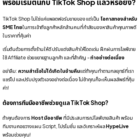
พร้อมเริ่มต้นกับ TikTok Shop แล้วหรือยัง?
TikTok Shop ไม่ใช่แค่แพลตฟอร์มขายของ แต่เป็น
โอกาสทองสำหรับ
SME ไทย
ในการเข้าถึงลูกค้าหลักล้านคนที่กำลังมองหาสินค้าคุณภาพดี
ในราคาที่คุ้มค่า
เริ่มต้นด้วยการตั้งร้านให้ดี ปรับแต่งสินค้าให้โดดเด่น ฝึกฝนการไลฟ์ขาย
ใช้ Affiliate ช่วยขยายฐานลูกค้า และที่สำคัญ -
ทำอย่างต่อเนื่อง
อย่าลืม:
ความสำเร็จไม่ได้เกิดในข้ามคืน
แต่ถ้าคุณทำตามกลยุทธ์ที่เรา
แชร์ไป และปรับปรุงตัวเองอย่างต่อเนื่อง ไม่ช้าคุณก็จะเห็นผลลัพธ์ที่คุ้ม
ค่า!
ต้องการทีมมืออาชีพช่วยดูแล TikTok Shop?
ถ้าคุณต้องการ
Host มืออาชีพ
ที่มีประสบการณ์ไลฟ์ขายสินค้า พร้อม
ทีมงานคอยวางแผน Script, โปรโมชั่น และวิเคราะห์ผล
HypeLive
พร้อมช่วยคุณ!