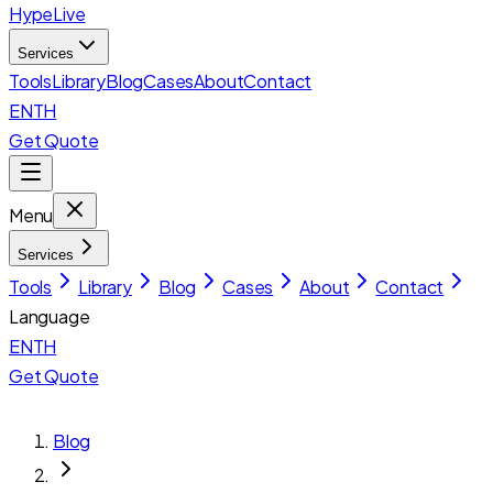
HypeLive
Services
Tools
Library
Blog
Cases
About
Contact
EN
TH
Get Quote
Menu
Services
Tools
Library
Blog
Cases
About
Contact
Language
EN
TH
Get Quote
Blog