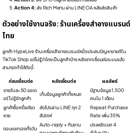
Action 4:
ส่ง Rich Menu ผ่าน LINE OA หลังส่งสินค้า
ตัวอย่างใช้งานจริง: ร้านเครื่องสำอางแบรนด์
ไทย
ลูกค้า HypeLive ร้านเครื่องสำอางแบรนด์หนึ่งประสบปัญหาขายดีใน
TikTok Shop แต่ไม่รู้ว่าใครเป็นลูกค้าบ้าง หลังจากเชื่อมต่อระบบแล้ว
สามารถทำได้ดังนี้:
ก่อนเชื่อมต่อ
หลังเชื่อมต่อ
ผลลัพธ์
ขายวันละ 50 ออเด
มีฐานข้อมูล 1,500
เก็บข้อมูลลูกค้าทั้งหมด
อร์ ไม่รู้จักลูกค้า
คนใน 1 เดือน
ลูกค้าซื้อครั้งเดียว
ส่งโปรผ่าน LINE ทุก 2
Repeat Purchase
หาย
สัปดาห์
Rate เพิ่ม 35%
Auto-reply + ทีมงาน
ประหยัดเวลา 4
ตอบแชทเองทั้งวัน
ตอบเฉพาะคำถามซับซ้อน
ชั่วโมง/วัน