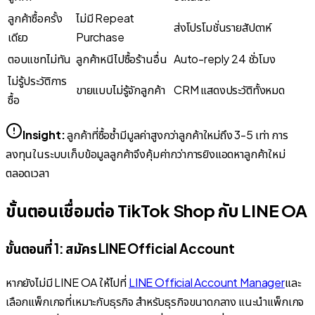
ลูกค้าซื้อครั้ง
ไม่มี Repeat
ส่งโปรโมชั่นรายสัปดาห์
เดียว
Purchase
ตอบแชทไม่ทัน
ลูกค้าหนีไปซื้อร้านอื่น
Auto-reply 24 ชั่วโมง
ไม่รู้ประวัติการ
ขายแบบไม่รู้จักลูกค้า
CRM แสดงประวัติทั้งหมด
ซื้อ
Insight:
ลูกค้าที่ซื้อซ้ำมีมูลค่าสูงกว่าลูกค้าใหม่ถึง 3-5 เท่า การ
ลงทุนในระบบเก็บข้อมูลลูกค้าจึงคุ้มค่ากว่าการยิงแอดหาลูกค้าใหม่
ตลอดเวลา
ขั้นตอนเชื่อมต่อ TikTok Shop กับ LINE OA
ขั้นตอนที่ 1: สมัคร LINE Official Account
หากยังไม่มี LINE OA ให้ไปที่
LINE Official Account Manager
และ
เลือกแพ็กเกจที่เหมาะกับธุรกิจ สำหรับธุรกิจขนาดกลาง แนะนำแพ็กเกจ