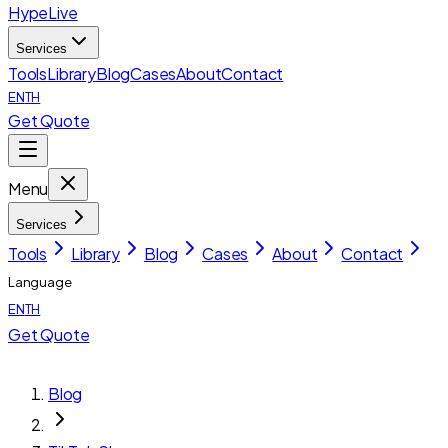
HypeLive
Services
Tools
Library
Blog
Cases
About
Contact
EN
TH
Get Quote
Menu
Services
Tools
Library
Blog
Cases
About
Contact
Language
EN
TH
Get Quote
Blog