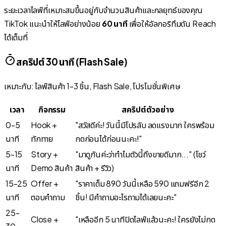
ระยะเวลาไลฟ์ที่เหมาะสมขึ้นอยู่กับจำนวนสินค้าและกลยุทธ์ของคุณ
TikTok แนะนำให้ไลฟ์อย่างน้อย
60 นาที
เพื่อให้อัลกอริทึมดัน Reach
ได้เต็มที่
สคริปต์ 30 นาที (Flash Sale)
เหมาะกับ: ไลฟ์สินค้า 1-3 ชิ้น, Flash Sale, โปรโมชั่นพิเศษ
เวลา
กิจกรรม
สคริปต์ตัวอย่าง
0-5
Hook +
"สวัสดีค่ะ! วันนี้มีโปรลับ ลดแรงมาก ใครพร้อม
นาที
ทักทาย
กดก่อนได้ก่อนนะคะ!"
5-15
Story +
"มาดูกันค่ะว่าทำไมตัวนี้ถึงขายดีมาก..." (โชว์
นาที
Demo สินค้า
สินค้า + รีวิว)
15-25
Offer +
"ราคาเต็ม 890 วันนี้เหลือ 590 แถมฟรีอีก 2
นาที
ตอบคำถาม
ชิ้น! มีคำถามอะไรถามได้เลยนะคะ"
25-
Close +
"เหลืออีก 5 นาทีปิดไลฟ์แล้วนะคะ! ใครยังไม่กด