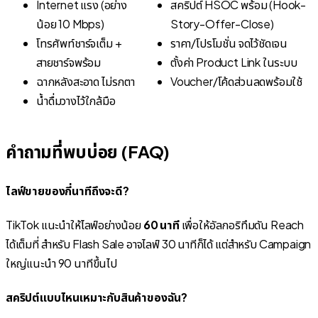
Internet แรง (อย่าง
สคริปต์ HSOC พร้อม (Hook-
น้อย 10 Mbps)
Story-Offer-Close)
โทรศัพท์ชาร์จเต็ม +
ราคา/โปรโมชั่น จดไว้ชัดเจน
สายชาร์จพร้อม
ตั้งค่า Product Link ในระบบ
ฉากหลังสะอาด ไม่รกตา
Voucher/โค้ดส่วนลดพร้อมใช้
น้ำดื่มวางไว้ใกล้มือ
คำถามที่พบบ่อย (FAQ)
ไลฟ์ขายของกี่นาทีถึงจะดี?
TikTok แนะนำให้ไลฟ์อย่างน้อย
60 นาที
เพื่อให้อัลกอริทึมดัน Reach
ได้เต็มที่ สำหรับ Flash Sale อาจไลฟ์ 30 นาทีก็ได้ แต่สำหรับ Campaign
ใหญ่แนะนำ 90 นาทีขึ้นไป
สคริปต์แบบไหนเหมาะกับสินค้าของฉัน?