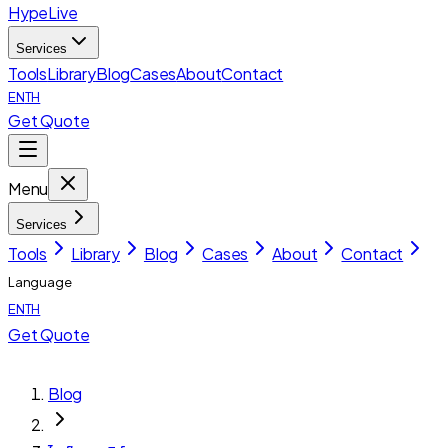
HypeLive
Services
Tools
Library
Blog
Cases
About
Contact
EN
TH
Get Quote
Menu
Services
Tools
Library
Blog
Cases
About
Contact
Language
EN
TH
Get Quote
Blog