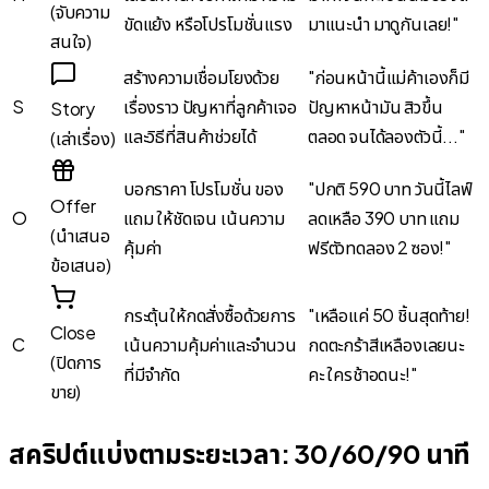
(จับความ
ขัดแย้ง หรือโปรโมชั่นแรง
มาแนะนำ มาดูกันเลย!"
สนใจ)
สร้างความเชื่อมโยงด้วย
"ก่อนหน้านี้แม่ค้าเองก็มี
S
เรื่องราว ปัญหาที่ลูกค้าเจอ
ปัญหาหน้ามัน สิวขึ้น
Story
และวิธีที่สินค้าช่วยได้
ตลอด จนได้ลองตัวนี้..."
(เล่าเรื่อง)
บอกราคา โปรโมชั่น ของ
"ปกติ 590 บาท วันนี้ไลฟ์
Offer
O
แถม ให้ชัดเจน เน้นความ
ลดเหลือ 390 บาท แถม
(นำเสนอ
คุ้มค่า
ฟรีตัวทดลอง 2 ซอง!"
ข้อเสนอ)
กระตุ้นให้กดสั่งซื้อด้วยการ
"เหลือแค่ 50 ชิ้นสุดท้าย!
Close
C
เน้นความคุ้มค่าและจำนวน
กดตะกร้าสีเหลืองเลยนะ
(ปิดการ
ที่มีจำกัด
คะ ใครช้าอดนะ!"
ขาย)
สคริปต์แบ่งตามระยะเวลา: 30/60/90 นาที