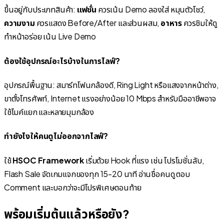
ขึ้นอยู่กับประเภทสินค้า:
แฟชั่น
ควรเน้น Demo ลองใส่ หมุนตัวโชว์,
ความงาม
ควรแสดง Before/After และส่วนผสม,
อาหาร
ควรชิมให้ดู
ทำหน้าอร่อย เน้น Live Demo
ต้องใช้อุปกรณ์อะไรบ้างในการไลฟ์?
อุปกรณ์พื้นฐาน: สมาร์ทโฟนกล้องดี, Ring Light หรือแสงจากหน้าต่าง,
ขาตั้งโทรศัพท์, Internet แรงอย่างน้อย 10 Mbps สำหรับมืออาชีพอาจ
ใช้ไมค์แยก และหลายมุมกล้อง
ทำยังไงให้คนดูไม่ออกจากไลฟ์?
ใช้
HSOC Framework
เริ่มด้วย Hook ที่แรง เช่น โปรโมชั่นลับ,
Flash Sale จัดเกมแจกของทุก 15-20 นาที อ่านชื่อคนดู ตอบ
Comment และบอกว่าจะมีโปรพิเศษตอนท้าย
พร้อมเริ่มต้นแล้วหรือยัง?