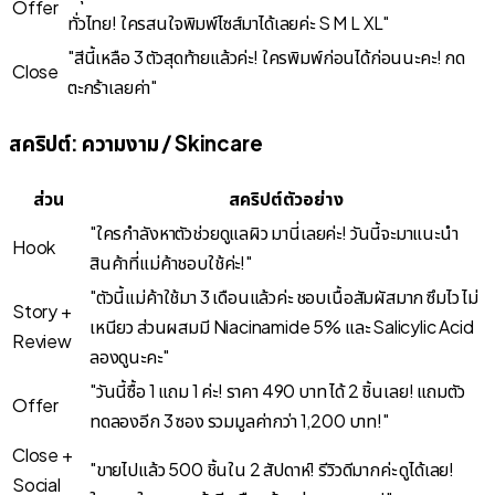
Offer
ทั่วไทย! ใครสนใจพิมพ์ไซส์มาได้เลยค่ะ S M L XL"
"สีนี้เหลือ 3 ตัวสุดท้ายแล้วค่ะ! ใครพิมพ์ก่อนได้ก่อนนะคะ! กด
Close
ตะกร้าเลยค่า"
สคริปต์: ความงาม / Skincare
ส่วน
สคริปต์ตัวอย่าง
"ใครกำลังหาตัวช่วยดูแลผิว มานี่เลยค่ะ! วันนี้จะมาแนะนำ
Hook
สินค้าที่แม่ค้าชอบใช้ค่ะ!"
"ตัวนี้แม่ค้าใช้มา 3 เดือนแล้วค่ะ ชอบเนื้อสัมผัสมาก ซึมไว ไม่
Story +
เหนียว ส่วนผสมมี Niacinamide 5% และ Salicylic Acid
Review
ลองดูนะคะ"
"วันนี้ซื้อ 1 แถม 1 ค่ะ! ราคา 490 บาท ได้ 2 ชิ้นเลย! แถมตัว
Offer
ทดลองอีก 3 ซอง รวมมูลค่ากว่า 1,200 บาท!"
Close +
"ขายไปแล้ว 500 ชิ้นใน 2 สัปดาห์! รีวิวดีมากค่ะ ดูได้เลย!
Social