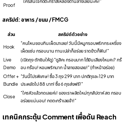
ใครสนใจกดตะกร้าสีเหลืองด้านล่างเลยนะคะ!"
Proof
สคริปต์: อาหาร / ขนม / FMCG
ส่วน
สคริปต์ตัวอย่าง
"คนไหนชอบกินเผ็ดมาเลย! วันนี้มีหมูกรอบพริกกระเหรี่ยง
Hook
เผ็ดแซ่บ กรอบนาน ทานเปล่าก็อร่อย ราดข้าวก็ฟิน!"
Live
(เปิดถุง ตักชิมให้ดู) "ดูสิคะ กรอบมาก ได้ยินเสียงไหมคะ? กร๊
Demo
อบ กร๊อบ! หอมพริกมาก น้ำลายสอเลย!" (ทำหน้าอร่อย)
Offer +
"วันนี้โปรพิเศษ! ซื้อ 3 ถุง 299 บาท ปกติถุงละ 129 บาท
Bundle
ประหยัดไป 88 บาท! ซื้อ 6 ถุงส่งฟรี!"
"ใครหิวแล้วกดเลยค่ะ! ของเราผลิตใหม่ทุกสัปดาห์ สด กรอบ
Close
อร่อยแน่นอน! กดตะกร้าเลยจ้า!"
เทคนิคกระตุ้น Comment เพื่อดัน Reach