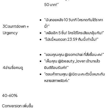
50 บาท!"
"นับถอยหลัง 10 วินาที ใครกดทันได้ราคา
3
Countdown +
นี้!"
Urgency
"เหลืออีก 5 ชิ้น! ใครได้ใครเสียมาลุ้นกัน!"
"โปรนี้หมดเวลา 23:59 คืนนี้เท่านั้น!"
"ขอบคุณคุณ @somchai ที่สั่งซื้อนะคะ!"
"เห็นคุณ @beauty_lover เข้ามาแล้ว
4
อ่านชื่อคนดู
ยินดีต้อนรับค่า!"
"ตอบคำถามคุณ @นิด นะคะ ตัวนี้เหมาะกับ
หลายสภาพผิวค่ะ"
40-60%
Conversion เพิ่มขึ้น