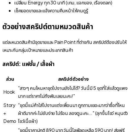
เปลี่ยน Energy ทุก 30 นาที (เกม, แจกของ, เรื่องตลก)
เช็คยอดขายและแจ้งความคืบหน้าให้คนดูรู้
ตัวอย่างสคริปต์ตามหมวดสินค้า
แต่ละหมวดสินค้ามีจุดขายและ Pain Point ที่ต่างกัน สคริปต์ต้องปรับให้
เหมาะกับกลุ่มเป้าหมายและประเภทสินค้า
สคริปต์: แฟชั่น / เสื้อผ้า
ส่วน
สคริปต์ตัวอย่าง
"สาวๆ คนไหนหาชุดไปงานยังไม่ได้? วันนี้มี 5 ชุดที่ใส่แล้วดูแพง
Hook
มาก แต่ราคาไม่ถึงพันเลยนะคะ!"
Story
"ชุดนี้แม่ค้าใส่ไปงานแต่งเพื่อนมา ถูกถามเยอะมากว่าซื้อที่ไหน
+
ผ้าดีมากค่ะ ไม่ยับง่าย ไม่ร้อน ลองดูนะคะ..." (ลุกขึ้นโชว์ หมุนตัว
Demo
โชว์เนื้อผ้า)
"ชุดนี้ราคาปกติ 890 บาท วันนี้ไลฟ์ลดเหลือ 590 บาท! ส่งฟรี