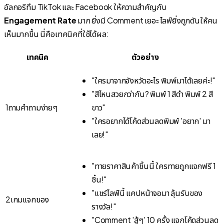
อัลกอริทึม TikTok และ Facebook ให้ความสำคัญกับ
Engagement Rate
มาก ยิ่งมี Comment เยอะ ไลฟ์ยิ่งถูกดันให้คน
เห็นมากขึ้น นี่คือเทคนิคที่ใช้ได้ผล:
เทคนิค
ตัวอย่าง
"ใครมาจากจังหวัดอะไร พิมพ์มาได้เลยค่ะ!"
"สีไหนสวยกว่ากัน? พิมพ์ 1 สีดำ พิมพ์ 2 สี
1
ถามคำถามง่ายๆ
ขาว"
"ใครอยากได้โค้ดส่วนลดพิมพ์ 'อยาก' มา
เลย!"
"ทายราคาสินค้าชิ้นนี้ ใครทายถูกแจกฟรี 1
ชิ้น!"
"แชร์ไลฟ์นี้ แคปหน้าจอมา ลุ้นรับของ
2
เกมแจกของ
รางวัล!"
"Comment 'สู้ๆ' 10 ครั้ง แจกโค้ดส่วนลด