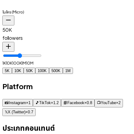
ไมโคร
(
Micro
)
50K
followers
1K
10K
100K
1M
10M
5K
10K
50K
100K
500K
1M
Platform
📸
Instagram
×
1
🎵
TikTok
×
1.2
📘
Facebook
×
0.8
📺
YouTube
×
2
𝕏
X (Twitter)
×
0.7
ประเภทคอนเทนต์