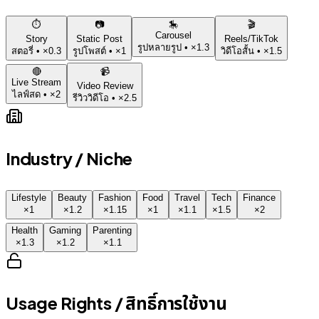
⏱️
📷
🎠
🎬
Carousel
Story
Static Post
Reels/TikTok
รูปหลายรูป
• ×
1.3
สตอรี่
• ×
0.3
รูปโพสต์
• ×
1
วิดีโอสั้น
• ×
1.5
🔴
📹
Live Stream
Video Review
ไลฟ์สด
• ×
2
รีวิววิดีโอ
• ×
2.5
Industry / Niche
Lifestyle
Beauty
Fashion
Food
Travel
Tech
Finance
×
1
×
1.2
×
1.15
×
1
×
1.1
×
1.5
×
2
Health
Gaming
Parenting
×
1.3
×
1.2
×
1.1
Usage Rights / สิทธิ์การใช้งาน