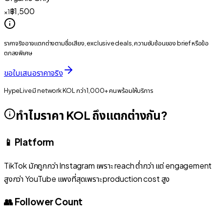
฿1,500
×1
ราคาจริงอาจแตกต่างตามชื่อเสียง, exclusive deals, ความซับซ้อนของ brief หรือข้อ
ตกลงพิเศษ
ขอใบเสนอราคาจริง
HypeLive มี network KOL กว่า 1,000+ คน พร้อมให้บริการ
ทำไมราคา KOL ถึงแตกต่างกัน?
📱 Platform
TikTok มักถูกกว่า Instagram เพราะ reach ต่ำกว่า แต่ engagement
สูงกว่า YouTube แพงที่สุดเพราะ production cost สูง
👥 Follower Count