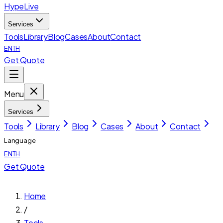
HypeLive
Services
Tools
Library
Blog
Cases
About
Contact
EN
TH
Get Quote
Menu
Services
Tools
Library
Blog
Cases
About
Contact
Language
EN
TH
Get Quote
Home
/
Tools