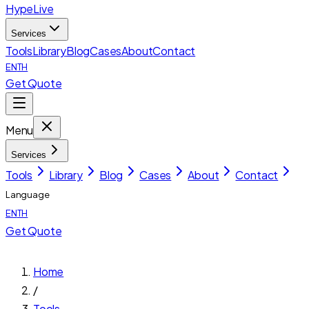
HypeLive
Services
Tools
Library
Blog
Cases
About
Contact
EN
TH
Get Quote
Menu
Services
Tools
Library
Blog
Cases
About
Contact
Language
EN
TH
Get Quote
Home
/
Tools