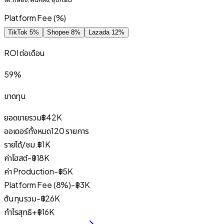
Platform Fee (%)
TikTok 5%
Shopee 8%
Lazada 12%
ROI ต่อเดือน
59
%
ขาดทุน
ยอดขายรวม
฿42K
ออเดอร์ทั้งหมด
120
รายการ
รายได้/ชม.
฿1K
ค่าโฮสต์
-
฿18K
ค่า Production
-
฿5K
Platform Fee (
8
%)
-
฿3K
ต้นทุนรวม
-
฿26K
กำไรสุทธิ
+
฿16K