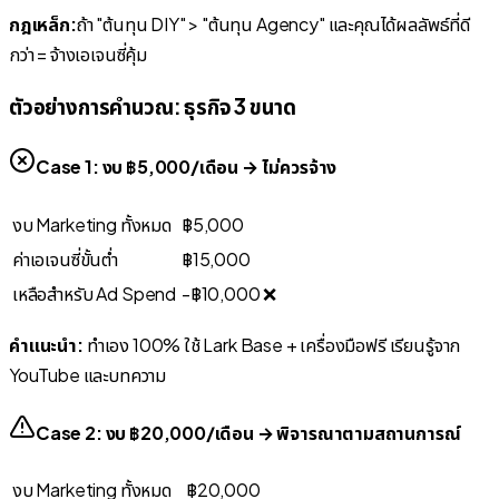
กฎเหล็ก:
ถ้า "ต้นทุน DIY" > "ต้นทุน Agency" และคุณได้ผลลัพธ์ที่ดี
กว่า = จ้างเอเจนซี่คุ้ม
ตัวอย่างการคำนวณ: ธุรกิจ 3 ขนาด
Case 1: งบ ฿5,000/เดือน → ไม่ควรจ้าง
งบ Marketing ทั้งหมด
฿5,000
ค่าเอเจนซี่ขั้นต่ำ
฿15,000
เหลือสำหรับ Ad Spend
-฿10,000 ❌
คำแนะนำ:
ทำเอง 100% ใช้ Lark Base + เครื่องมือฟรี เรียนรู้จาก
YouTube และบทความ
Case 2: งบ ฿20,000/เดือน → พิจารณาตามสถานการณ์
งบ Marketing ทั้งหมด
฿20,000