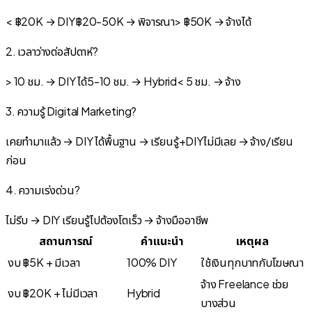
< ฿20K → DIY
฿20-50K → พิจารณา
> ฿50K → จ้างได้
2. เวลาว่างต่อสัปดาห์?
> 10 ชม. → DIY ได้
5-10 ชม. → Hybrid
< 5 ชม. → จ้าง
3. ความรู้ Digital Marketing?
เคยทำมาแล้ว → DIY ได้
พื้นฐาน → เรียนรู้+DIY
ไม่มีเลย → จ้าง/เรียน
ก่อน
4. ความเร่งด่วน?
ไม่รีบ → DIY เรียนรู้ไป
ต้องโตเร็ว → จ้างมืออาชีพ
สถานการณ์
คำแนะนำ
เหตุผล
งบ ฿5K + มีเวลา
100% DIY
ใช้เงินทุกบาทกับโฆษณา
จ้าง Freelance ช่วย
งบ ฿20K + ไม่มีเวลา
Hybrid
บางส่วน