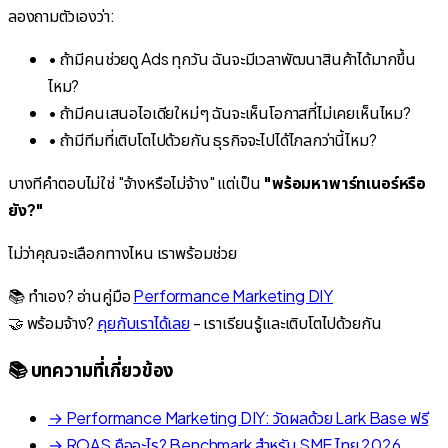
ลองถามตัวเองว่า:
• ถ้ามีคนช่วยดู Ads ทุกวัน ฉันจะมีเวลาพัฒนาสินค้าได้มากขึ้น
ไหม?
• ถ้ามีคนเสนอไอเดียใหม่ๆ ฉันจะเห็นโอกาสที่ไม่เคยเห็นไหม?
• ถ้ามีทีมที่เติบโตไปด้วยกัน ธุรกิจจะไปได้ไกลกว่านี้ไหม?
บางทีคำตอบไม่ใช่ "จ้างหรือไม่จ้าง" แต่เป็น
"พร้อมหาพาร์ทเนอร์หรือ
ยัง?"
ไม่ว่าคุณจะเลือกทางไหน เราพร้อมช่วย
📚 ทำเอง? อ่านคู่มือ
Performance Marketing DIY
🤝 พร้อมจ้าง?
คุยกับเราได้เลย
- เราเรียนรู้และเติบโตไปด้วยกัน
📚 บทความที่เกี่ยวข้อง
→ Performance Marketing DIY: วัดผลด้วย Lark Base ฟรี
→ ROAS คืออะไร? Benchmark สำหรับ SME ไทย 2026