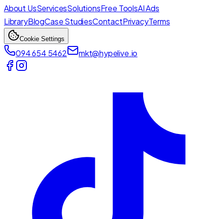
About Us
Services
Solutions
Free Tools
AI Ads
Library
Blog
Case Studies
Contact
Privacy
Terms
Cookie Settings
094 654 5462
mkt@hypelive.io