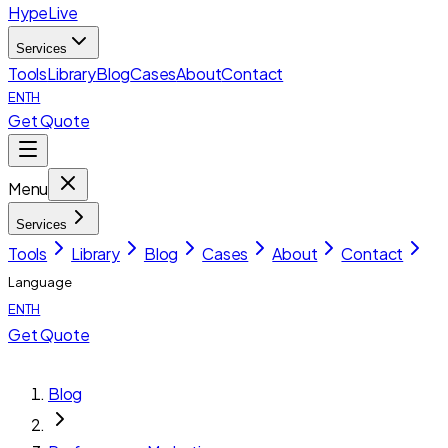
HypeLive
Services
Tools
Library
Blog
Cases
About
Contact
EN
TH
Get Quote
Menu
Services
Tools
Library
Blog
Cases
About
Contact
Language
EN
TH
Get Quote
Blog