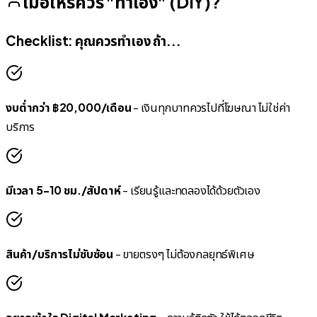
เมื่อไหร่ควร "ทำเอง" (DIY)?
Checklist: คุณควรทำเอง ถ้า...
งบต่ำกว่า ฿20,000/เดือน
- เงินทุกบาทควรไปที่โฆษณา ไม่ใช่ค่า
บริการ
มีเวลา 5-10 ชม./สัปดาห์
- เรียนรู้และทดลองได้ด้วยตัวเอง
สินค้า/บริการไม่ซับซ้อน
- ขายตรงๆ ไม่ต้องกลยุทธ์พิเศษ