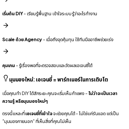
เริ่มต้น DIY
- เรียนรู้พื้นฐาน เข้าใจระบบ รู้ว่าอะไรทำงาน
Scale ด้วย Agency
- เมื่อถึงจุดคุ้มทุน ใช้ทีมมืออาชีพช่วยเร่ง
คุมเกม
- รู้เรื่องพอที่จะตรวจสอบและวัดผลเอเจนซี่ได้
มุมมองใหม่: เอเจนซี่ = พาร์ทเนอร์ในการเติบโต
เมื่อคุณทำ DIY ได้สักระยะ คุณจะเริ่มเห็นกำแพง -
ไม่ว่าจะเป็นเวลา
ความรู้ หรือมุมมองใหม่ๆ
ตรงนี้แหละที่
เอเจนซี่ที่เข้าใจ
จะช่วยคุณได้ - ไม่ใช่แค่รันแอด แต่เป็น
"มุมมองภายนอก" ที่เห็นสิ่งที่คุณไม่เห็น