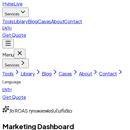
HypeLive
Services
Tools
Library
Blog
Cases
About
Contact
EN
TH
Get Quote
Menu
Services
Tools
Library
Blog
Cases
About
Contact
Language
EN
TH
Get Quote
วัด ROAS ทุกแพลตฟอร์มในที่เดียว
Marketing Dashboard