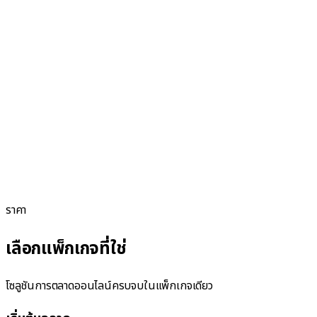
ราคา
เลือกแพ็กเกจที่ใช่
โซลูชันการตลาดออนไลน์ครบจบในแพ็กเกจเดียว