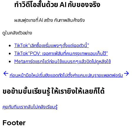
ทำวิดีโอสั้นด้วย AI กับของจริง
ผสมฟุตเทจที่ AI สร้าง กับภาพสินค้าจริง
ดูในคลังตัวอย่าง
TikTok
"เลิกซื้อเซรั่มแพงๆ ตั้งแต่เจอตัวนี้"
TikTok
"POV: เจอคาเฟ่ลับที่คนกรุงเทพแอบเก็บไว้"
Meta
การ์ดแรกโชว์ก่อนใช้แบบรกๆ แล้วปัดไปดูหลังใช้
ก่อนหน้า
มือใหม่เริ่มยิงแอด
ถัดไป
ตั้งค่าแคมเปญรายแพลตฟอร์ม
ขอข้ามขั้นเรียนรู้ ให้เรายิงให้เลยก็ได้
คุยกับทีมเรา
กลับไปคลังเรียนรู้
Footer