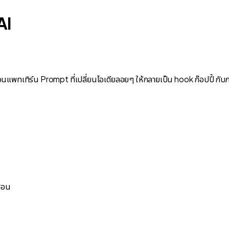
AI
นแพทเทิร์น Prompt ที่เปลี่ยนไอเดียลอยๆ ให้กลายเป็น hook ก๊อปปี้ กับภา
ะสอน