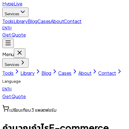
HypeLive
Services
Tools
Library
Blog
Cases
About
Contact
EN
TH
Get Quote
Menu
Services
Tools
Library
Blog
Cases
About
Contact
Language
EN
TH
Get Quote
เปรียบเทียบ 3 แพลตฟอร์ม
คำนวณกำไร
E-commerce