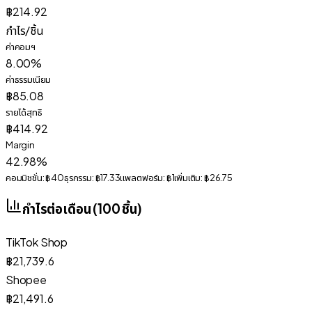
฿214.92
กำไร/ชิ้น
ค่าคอมฯ
8.00%
ค่าธรรมเนียม
฿85.08
รายได้สุทธิ
฿414.92
Margin
42.98%
คอมมิชชั่น:
฿40
ธุรกรรม:
฿17.33
แพลตฟอร์ม:
฿1
เพิ่มเติม:
฿26.75
กำไรต่อเดือน (
100
ชิ้น)
TikTok Shop
฿21,739.6
Shopee
฿21,491.6