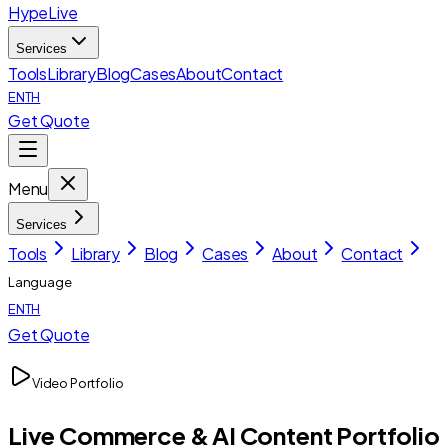
HypeLive
Services
Tools
Library
Blog
Cases
About
Contact
EN
TH
Get Quote
Menu
Services
Tools
Library
Blog
Cases
About
Contact
Language
EN
TH
Get Quote
Video Portfolio
Live Commerce & AI Content Portfolio