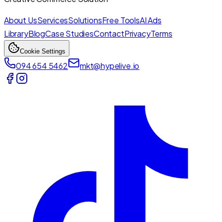
About Us
Services
Solutions
Free Tools
AI Ads
Library
Blog
Case Studies
Contact
Privacy
Terms
Cookie Settings
094 654 5462
mkt@hypelive.io