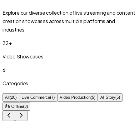
Explore our diverse collection of live streaming and content
creation showcases across multiple platforms and
industries
22
+
Video Showcases
6
Categories
All
(
20
)
Live Commerce
(
7
)
Video Production
(
5
)
AI Story
(
5
)
สื่อ Offline
(
3
)