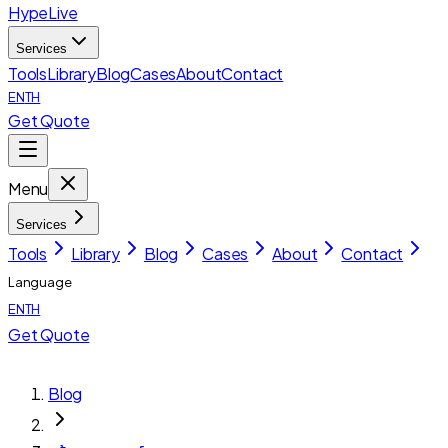
HypeLive
Services
Tools
Library
Blog
Cases
About
Contact
EN
TH
Get Quote
Menu
Services
Tools
Library
Blog
Cases
About
Contact
Language
EN
TH
Get Quote
Blog