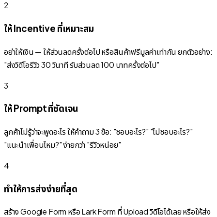
2
ให้ Incentive ที่เหมาะสม
อย่าให้เงิน — ให้ส่วนลดครั้งต่อไป หรือสินค้าฟรีมูลค่าเท่ากัน ยกตัวอย่าง:
"ส่งวิดีโอรีวิว 30 วินาที รับส่วนลด 100 บาทครั้งต่อไป"
3
ให้ Prompt ที่ชัดเจน
ลูกค้าไม่รู้ว่าจะพูดอะไร ให้คำถาม 3 ข้อ: "ชอบอะไร?" "ไม่ชอบอะไร?"
"แนะนำเพื่อนไหม?" ง่ายกว่า "รีวิวหน่อย"
4
ทำให้การส่งง่ายที่สุด
สร้าง Google Form หรือ Lark Form ที่ Upload วิดีโอได้เลย หรือให้ส่ง