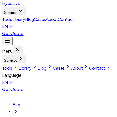
HypeLive
Services
Tools
Library
Blog
Cases
About
Contact
EN
TH
Get Quote
Menu
Services
Tools
Library
Blog
Cases
About
Contact
Language
EN
TH
Get Quote
Blog