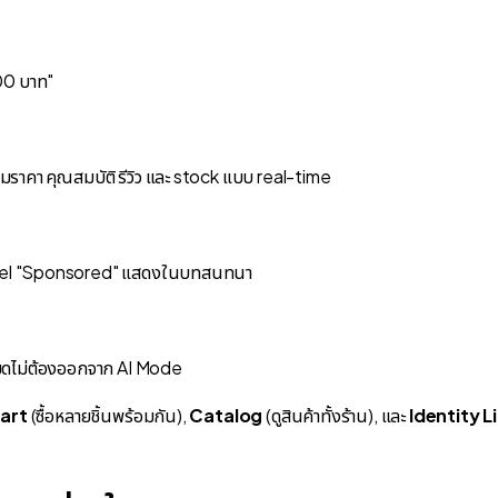
000 บาท"
ราคา คุณสมบัติ รีวิว และ stock แบบ real-time
 label "Sponsored" แสดงในบทสนทนา
ั้งหมดไม่ต้องออกจาก AI Mode
art
(ซื้อหลายชิ้นพร้อมกัน),
Catalog
(ดูสินค้าทั้งร้าน), และ
Identity L