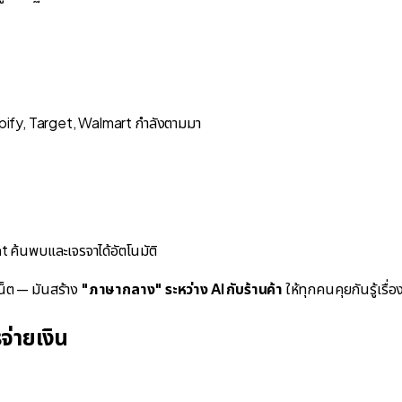
opify, Target, Walmart กำลังตามมา
 ค้นพบและเจรจาได้อัตโนมัติ
็ต — มันสร้าง
"ภาษากลาง" ระหว่าง AI กับร้านค้า
ให้ทุกคนคุยกันรู้เรื
่ายเงิน