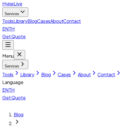
HypeLive
Services
Tools
Library
Blog
Cases
About
Contact
EN
TH
Get Quote
Menu
Services
Tools
Library
Blog
Cases
About
Contact
Language
EN
TH
Get Quote
Blog