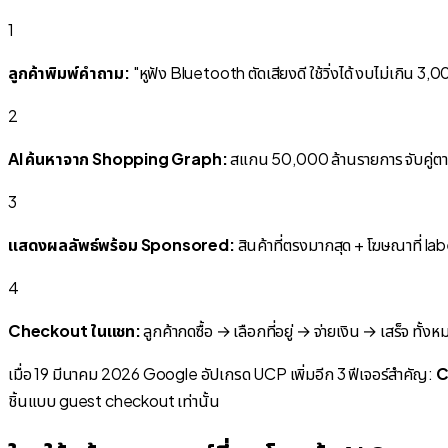
1
ลูกค้าพิมพ์คำถาม:
"หูฟัง Bluetooth ตัดเสียงดี ใช้วิ่งได้ งบไม่เกิน 3,
2
AI ค้นหาจาก Shopping Graph:
สแกน 50,000 ล้านรายการ จับคู่ตาม
3
แสดงผลลัพธ์พร้อม Sponsored:
สินค้าที่ตรงมากสุด + โฆษณาที่
4
Checkout ในแชท:
ลูกค้ากดซื้อ → เลือกที่อยู่ → จ่ายเงิน → เสร็จ ท
เมื่อ 19 มีนาคม 2026 Google อัปเกรด UCP เพิ่มอีก 3 ฟีเจอร์สำคัญ:
C
ชิ้นแบบ guest checkout เท่านั้น