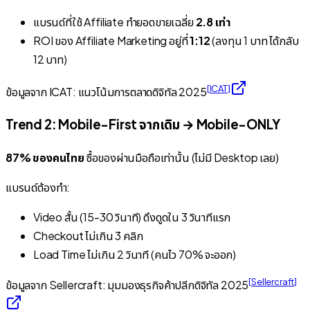
แบรนด์ที่ใช้ Affiliate ทำยอดขายเฉลี่ย
2.8 เท่า
ROI
ของ Affiliate Marketing อยู่ที่
1:12
(
ลงทุน 1 บาท ได้กลับ
12 บาท
)
[
ICAT
]
ข้อมูลจาก ICAT: แนวโน้มการตลาดดิจิทัล 2025
Trend 2: Mobile-First จากเดิม → Mobile-ONLY
87% ของคนไทย
ซื้อของผ่านมือถือเท่านั้น (ไม่มี Desktop เลย)
แบรนด์ต้องทำ:
Video สั้น (15-30 วินาที) ดึงดูดใน 3 วินาทีแรก
Checkout ไม่เกิน 3 คลิก
Load Time ไม่เกิน 2 วินาที (คนไว 70% จะออก)
[
Sellercraft
]
ข้อมูลจาก Sellercraft: มุมมองธุรกิจค้าปลีกดิจิทัล 2025