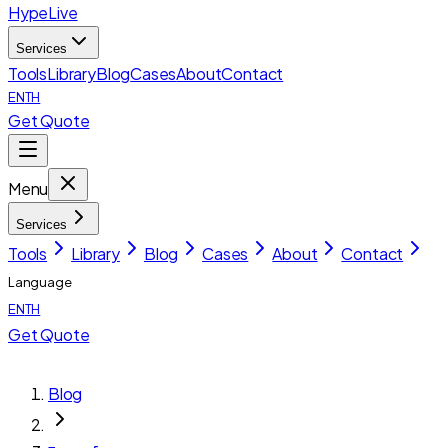
HypeLive
Services
Tools
Library
Blog
Cases
About
Contact
EN
TH
Get Quote
Menu
Services
Tools
Library
Blog
Cases
About
Contact
Language
EN
TH
Get Quote
Blog