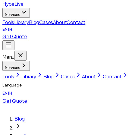
HypeLive
Services
Tools
Library
Blog
Cases
About
Contact
EN
TH
Get Quote
Menu
Services
Tools
Library
Blog
Cases
About
Contact
Language
EN
TH
Get Quote
Blog