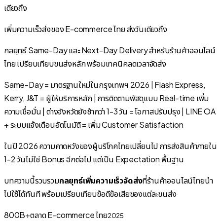
เพิ่มความเร็วส่งของ E-commerce ไทย ส่งวันเดียวถึง
กลยุทธ์ Same-Day และ Next-Day Delivery สำหรับร้านค้าออนไลน์
ไทย เปรียบเทียบขนส่งหลัก พร้อมเทคนิคลดเวลาจัดส่ง
Same-Day = มาตรฐานใหม่ในกรุงเทพฯ 2026 | Flash Express,
Kerry, J&T = ผู้ให้บริการหลัก | การติดตามพัสดุแบบ Real-time เพิ่ม
ความเชื่อมั่น | ต่างจังหวัดยังช้ากว่า 1-3 วัน = โอกาสปรับปรุง | LINE OA
+ ระบบแจ้งเตือนอัตโนมัติ = เพิ่ม Customer Satisfaction
ในปี 2026 ความคาดหวังของผู้บริโภคไทยเปลี่ยนไป การส่งสินค้าภายใน
1-2 วันไม่ใช่ Bonus อีกต่อไป แต่เป็น Expectation พื้นฐาน
บทความนี้รวบรวม
กลยุทธ์เพิ่มความเร็วจัดส่ง
ที่ร้านค้าออนไลน์ไทยนำ
ไปใช้ได้ทันที พร้อมเปรียบเทียบข้อดีข้อเสียของแต่ละขนส่ง
800B+
ตลาด E-commerce ไทย
2025