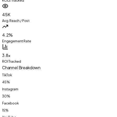
KOLs Tracked
45K
Avg. Reach / Post
4.2%
Engagement Rate
3.8×
ROI Tracked
Channel Breakdown
TikTok
45
%
Instagram
30
%
Facebook
15
%