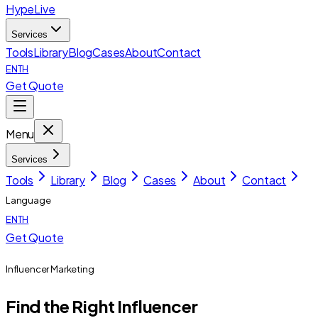
HypeLive
Services
Tools
Library
Blog
Cases
About
Contact
EN
TH
Get Quote
Menu
Services
Tools
Library
Blog
Cases
About
Contact
Language
EN
TH
Get Quote
Influencer Marketing
Find the
Right Influencer