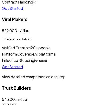
Contract Handling
✓
Get Started
Viral Makers
529,000
.-/เดือน
Full-service solution
Verified Creators
20+
people
Platform Coverage
All platforms
Influencer Seeding
Included
Get Started
View detailed comparison on desktop
Trust Builders
54,900
.-/เดือน
POPULAR