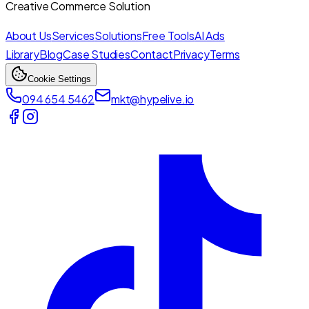
Creative Commerce Solution
About Us
Services
Solutions
Free Tools
AI Ads
Library
Blog
Case Studies
Contact
Privacy
Terms
Cookie Settings
094 654 5462
mkt@hypelive.io