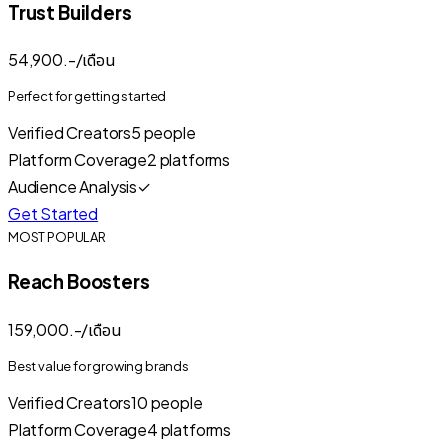
Trust Builders
54,900
.-/เดือน
Perfect for getting started
Verified Creators
5
people
Platform Coverage
2
platforms
Audience Analysis
✓
Get Started
MOST POPULAR
Reach Boosters
159,000
.-/เดือน
Best value for growing brands
Verified Creators
10
people
Platform Coverage
4
platforms