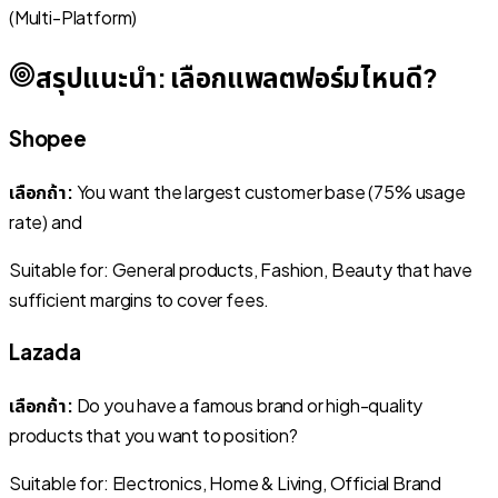
(Multi-Platform)
สรุปแนะนำ: เลือกแพลตฟอร์มไหนดี?
Shopee
เลือกถ้า:
You want the largest customer base (75% usage
rate) and
Suitable for: General products, Fashion, Beauty that have
sufficient margins to cover fees.
Lazada
เลือกถ้า:
Do you have a famous brand or high-quality
products that you want to position?
Suitable for: Electronics, Home & Living, Official Brand