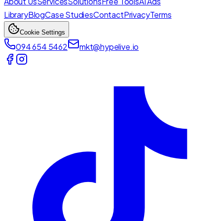
About Us
Services
Solutions
Free Tools
AI Ads
Library
Blog
Case Studies
Contact
Privacy
Terms
Cookie Settings
094 654 5462
mkt@hypelive.io