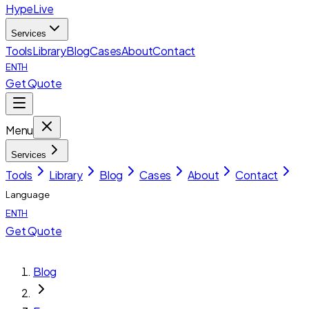
HypeLive
Services
Tools
Library
Blog
Cases
About
Contact
EN
TH
Get Quote
Menu
Services
Tools
Library
Blog
Cases
About
Contact
Language
EN
TH
Get Quote
Blog