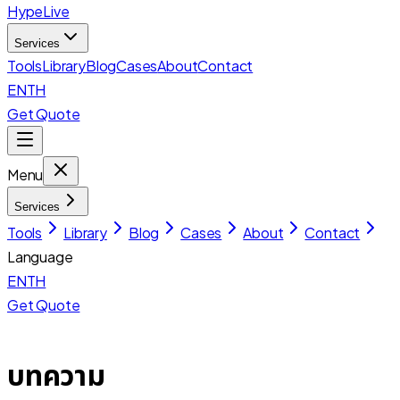
HypeLive
Services
Tools
Library
Blog
Cases
About
Contact
EN
TH
Get Quote
Menu
Services
Tools
Library
Blog
Cases
About
Contact
Language
EN
TH
Get Quote
บทความ